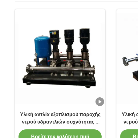
Υλική αντλία εξοπλισμού παροχής
Υλική 
νερού υδραντλιών συχνότητας η
νερού
συμπληρωματική 1standby 1start
συμπλ
.SS304 με και η δεξαμενή πίεσης
Βρείτε την καλύτερη τιμή
Βρ