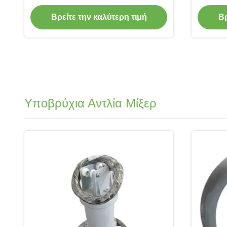
τη δύναμη στροφείων μύλων από
ή θαλ
0.75-350kw .color μπορούν να είναι
Βρείτε την καλύτερη τιμή
Βρ
μπλε, μαύρες και
Υποβρύχια Αντλία Μίξερ