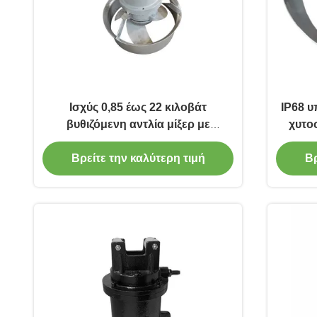
Ισχύς 0,85 έως 22 κιλοβάτ
IP68 υ
βυθιζόμενη αντλία μίξερ με
χυτο
μόνωση κλάσης F κατάλληλη για
ανά
χημική επεξεργασία και ανάμιξη
συστήμ
Βρείτε την καλύτερη τιμή
Βρ
ιλύος