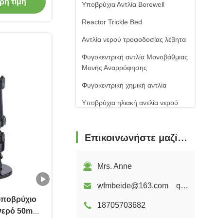
ησης
ρη τιμή
Υποβρύχια Αντλία Borewell
Reactor Trickle Bed
Αντλία νερού τροφοδοσίας λέβητα
Φυγοκεντρική αντλία Μονοβάθμιας
Μονής Αναρρόφησης
Φυγοκεντρική χημική αντλία
Υποβρύχια ηλιακή αντλία νερού
Ατσάλινες σφαιρικές βαλβίδες
Επικοινωνήστε μαζί μας
μούχλα γραφίτη
Ανεμιστήρας ριζών
Mrs. Anne
wfmbeide@163.com qzwfm@hotmail.com
υποβρύχιο
18705703682
νερό 50m