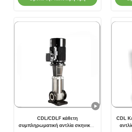
CDL/CDLF κάθετη
CDL Κ
συμπληρωματική αντλία σκηνικών
αντλ