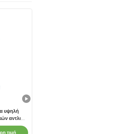
α υψηλή
κών αντλιών
ρη τιμή