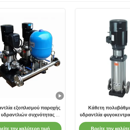
αντλία εξοπλισμού παροχής
Κάθετη πολυβάθμι
 υδραντλιών συχνότητας η
υδραντλία φυγοκεντρι
ηρωματική .SS304 με και η
CDL
δεξαμενή πίεσης
είτε την καλύτερη τιμή
Βρείτε την καλύτε