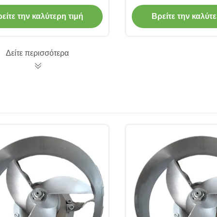
άσσιου νερού SS304 .ss316
αντλιών αντλιών υ
υποβρύχια
επικεφαλής αντλία
είτε την καλύτερη τιμή
Βρείτε την καλύτε
καθαρισμο
Δείτε περισσότερα