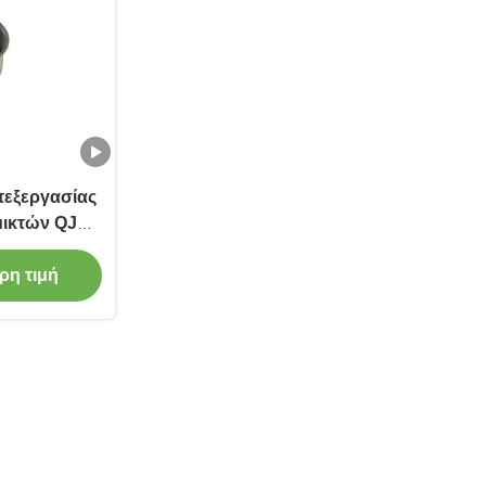
πεξεργασίας
μικτών QJB
 κάνει το
 χυτοσιδήρου
ρη τιμή