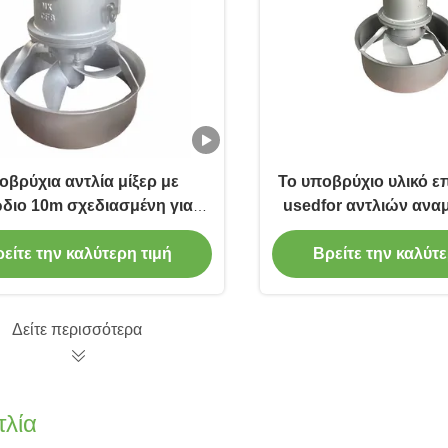
βρύχια αντλία μίξερ με
Το υποβρύχιο υλικό ε
διο 10m σχεδιασμένη για
usedfor αντλιών ανα
ιστοποίηση της απόδοσης
κατάδυσης μπορεί να
μειξης σε εγκαταστάσεις
χάλυβα του /stainless
είτε την καλύτερη τιμή
Βρείτε την καλύτε
εργασίας νερού μεγάλης
κλίμακας
Δείτε περισσότερα
τλία