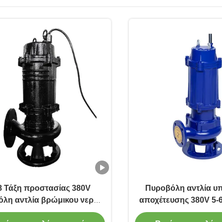
8 Τάξη προστασίας 380V
Πυροβόλη αντλία υ
λη αντλία βρώμικου νερού
αποχέτευσης 380V 5-
 απομάκρυνση νερού σε
και θερμοκρασία ≤ 