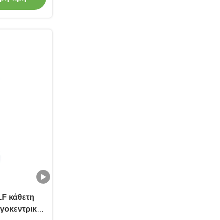
F κάθετη
γοκεντρική