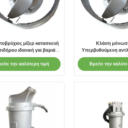
ποβρύχιος μίξερ κατασκευή
Κλάση μόνωσ
σιδήρου ιδανική για βαριά
Υπερβυθούμενη αντλ
μειξη και αναστάτωση σε
βιομηχανικός εξο
ατα βιομηχανικών λυμάτων
χυτοσίδηρου κατασκευ
είτε την καλύτερη τιμή
Βρείτε την καλύτε
να αντέχει σε σκληρέ
ανάμειξης