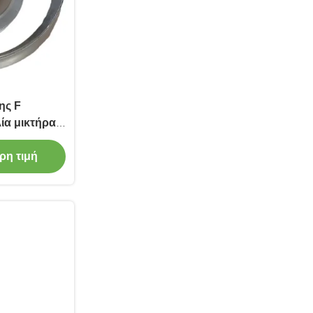
ης F
ία μικτήρα
πλισμός
ασμένος για
ρη τιμή
ς συνθήκες