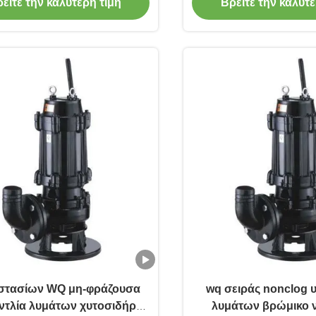
ομηχανικά περιβάλλοντα
κόστος συντήρ
είτε την καλύτερη τιμή
Βρείτε την καλύτε
στασίων WQ μη-φράζουσα
wq σειράς nonclog 
αντλία λυμάτων χυτοσιδήρου
λυμάτων βρώμικο 