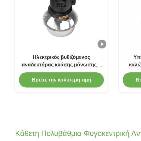
Ηλεκτρικός βυθιζόμενος
Υπο
αναδευτήρας κλάσης μόνωσης F
καλώ
κατασκευασμένος για απόδοση σε
βελτ
απαιτητικές εφαρμογές ανάδευσης
ανά
Βρείτε την καλύτερη τιμή
Βρ
υγρών
επεξ
Κάθετη Πολυβάθμια Φυγοκεντρική Αν