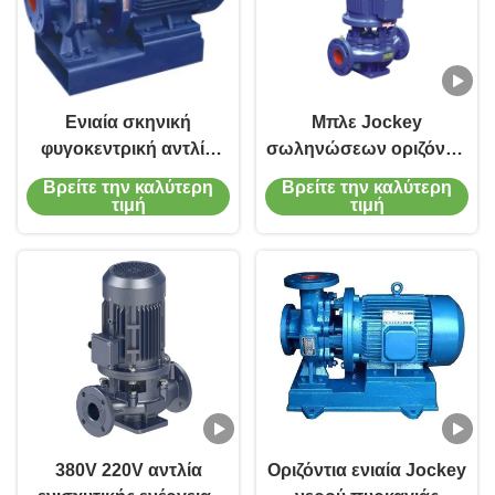
Ενιαία σκηνική
Μπλε Jockey
φυγοκεντρική αντλία
σωληνώσεων οριζόντια
χαμηλής πίεσης
φυγοκεντρική αντλία
Βρείτε την καλύτερη
Βρείτε την καλύτερη
συμπληρωματικών
σκηνικής ενιαία
τιμή
τιμή
αντλιών σωληνώσεων
αναρρόφησης αντλιών
νερού cOem
ενιαία
380V 220V αντλία
Οριζόντια ενιαία Jockey