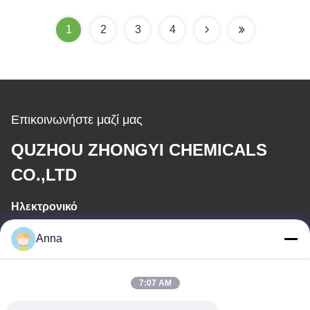
νερού και αποχέτευση
1
2
3
4
Επικοινωνήστε μαζί μας
QUZHOU ZHONGYI CHEMICALS
CO.,LTD
Ηλεκτρονικό
wfmbeide@163.com
Anna
Εργασιακό χρόνο
7:07 AM
08:00-17:00