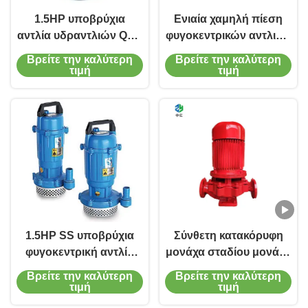
1.5HP υποβρύχια
Ενιαία χαμηλή πίεση
αντλία υδραντλιών QDX
φυγοκεντρικών αντλιών
SS ανοξείδωτου
SS304 σκηνικής ενιαία
Βρείτε την καλύτερη
Βρείτε την καλύτερη
υποβρύχια
αναρρόφησης QDX
τιμή
τιμή
0.5HP
1.5HP SS υποβρύχια
Σύνθετη κατακόρυφη
φυγοκεντρική αντλία
μονάχα σταδίου μονάχα
σκηνικής ενιαία
αναρρόφηση
Βρείτε την καλύτερη
Βρείτε την καλύτερη
αναρρόφησης αντλιών
φυγοκεντρική αντλία
τιμή
τιμή
ενιαία
νερού για την παροχή