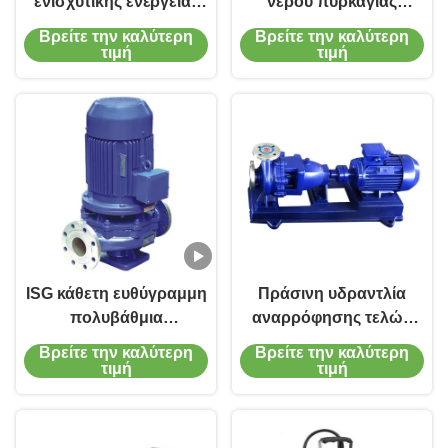
ενισχυτικής ενέργειας
νερού πυρκαγιάς
κατακόρυφη
σωληνώσεων
Βρείτε την καλύτερη
Βρείτε την καλύτερη
φυγοκεντρική αντλία
φυγοκεντρικών αντλιών
τιμή
τιμή
ενισχυτικής ενέργειας
σκηνικής ενιαία
με υψηλή απόδοση και
αναρρόφησης αντλία
χαμηλό θόρυβο
ISG κάθετη ευθύγραμμη
Πράσινη υδραντλία
πολυβάθμια
αναρρόφησης τελών
φυγοκεντρική αντλία
αντλιών προσβολής
Βρείτε την καλύτερη
Βρείτε την καλύτερη
αντλιών τύπων κάθετη
του πυρός κλιματισμού
τιμή
τιμή
ευθύγραμμη
δροσίζοντας