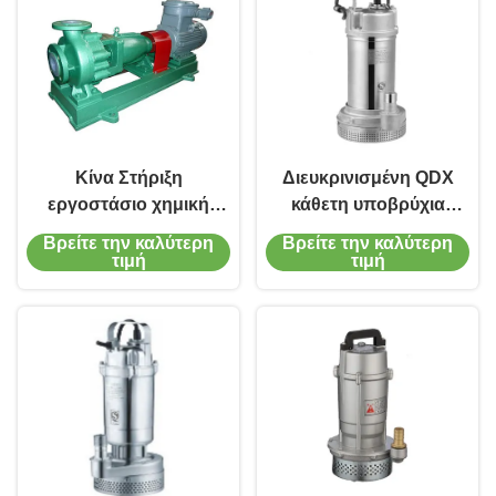
Κίνα Στήριξη
Διευκρινισμένη QDX
εργοστάσιο χημική
κάθετη υποβρύχια
αντλία χονδρική
φυγοκεντρική αντλία
Βρείτε την καλύτερη
Βρείτε την καλύτερη
εκκεντροκεντρική
υδραντλιών
τιμή
τιμή
αντλία IHF32-20-125