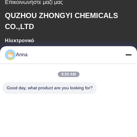
Επικοινωνήστε μαζί μας
QUZHOU ZHONGYI CHEMICALS
CO.,LTD
Ηλεκτρονικό
wfmbeide@163.com
Anna
Εργασιακό χρόνο
8:50 AM
08:00-17:00
Good day, what product are you looking for?
Η διεύθυνσή μας
Διεύθυνση
Νο. 121. Πόλη Kecheng Quzhou Zhejiang Κίνα
Τηλεφώνημα
86-570-8017861