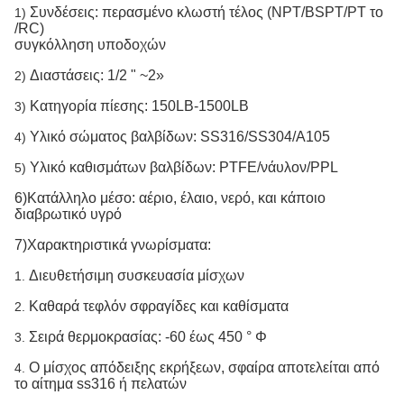
Συνδέσεις: περασμένο κλωστή τέλος (NPT/BSPT/PT το
1)
/RC)
συγκόλληση υποδοχών
Διαστάσεις: 1/2 " ~2»
2)
Κατηγορία πίεσης: 150LB-1500LB
3)
Υλικό σώματος βαλβίδων: SS316/SS304/A105
4)
Υλικό καθισμάτων βαλβίδων: PTFE/νάυλον/PPL
5)
6)Κατάλληλο μέσο: αέριο, έλαιο, νερό, και κάποιο
διαβρωτικό υγρό
7)Χαρακτηριστικά γνωρίσματα:
Διευθετήσιμη συσκευασία μίσχων
1.
Καθαρά τεφλόν σφραγίδες και καθίσματα
2.
Σειρά θερμοκρασίας: -60 έως 450 ° Φ
3.
Ο μίσχος απόδειξης εκρήξεων, σφαίρα αποτελείται από
4.
το αίτημα ss316 ή πελατών