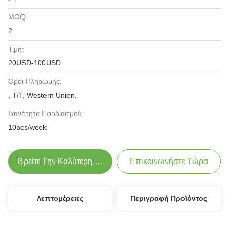
MOQ:
2
Τιμή:
20USD-100USD
Όροι Πληρωμής:
, T/T, Western Union,
Ικανότητα Εφοδιασμού:
10pcs/week
Βρείτε Την Καλύτερη Τιμή
Επικοινωνήστε Τώρα
Λεπτομέρειες
Περιγραφή Προϊόντος