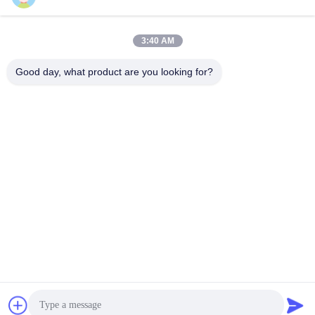
Εργασιακό χρόνο
3:40 AM
08:00-17:00
Good day, what product are you looking for?
Η διεύθυνσή μας
Διεύθυνση
Νο. 121. Πόλη Kecheng Quzhou Zhejiang Κίνα
Τηλεφώνημα
86-570-8017861
Κίνα Καλή ποιότητα Υποβρύχια Αντλία Λυμάτων Προμηθευτής.
-2026 QUZHOU ZHONGYI CHEMICALS CO.,LTD Όλα τα
δικαιώματα διατηρούνται.
Πολιτική απορρήτου
|
Sitemap