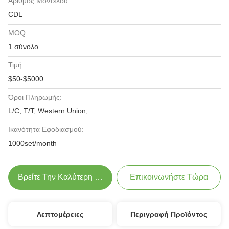
Αριθμός Μοντέλου:
CDL
MOQ:
1 σύνολο
Τιμή:
$50-$5000
Όροι Πληρωμής:
L/C, T/T, Western Union,
Ικανότητα Εφοδιασμού:
1000set/month
Βρείτε Την Καλύτερη Τιμή
Επικοινωνήστε Τώρα
Λεπτομέρειες
Περιγραφή Προϊόντος