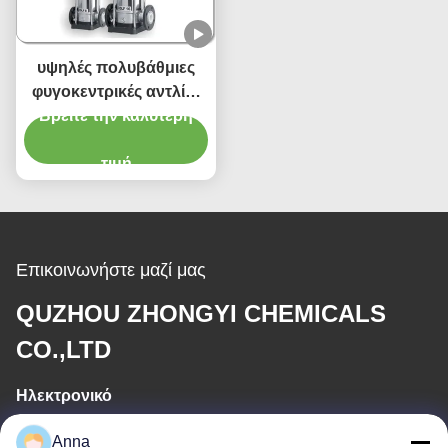
υψηλές πολυβάθμιες
φυγοκεντρικές αντλίες
1.5Kw 380V 415V 220V
Βρείτε την καλύτερη
2m3/H CDL
τιμή
Επικοινωνήστε μαζί μας
QUZHOU ZHONGYI CHEMICALS
CO.,LTD
Ηλεκτρονικό
wfmbeide@163.com
Anna