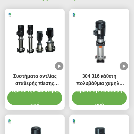
Συστήματα αντλίας
304 316 κάθετη
σταθερής πίεσης
πολυβάθμια χαμηλή
Βρείτε την καλύτερη
CDL/CDLF
πίεση φυγοκεντρικών
Βρείτε την καλύτερη
αντλιών 1-150m3/H
τιμή
τιμή