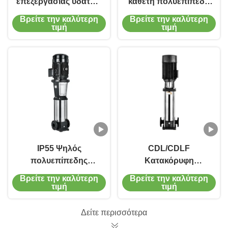
επεξεργασίας υδάτων
κάθετη πολυεπίπεδη
κάθετης πολλαπλής
φυγοκεντρική αντλία
Βρείτε την καλύτερη
Βρείτε την καλύτερη
στάθμης
παροχής νερού
τιμή
τιμή
Πιστοποιητικό CE
IP55 Ψηλός
CDL/CDLF
πολυεπίπεδης
Κατακόρυφη
φυγοκεντρικός
φυγοκεντρική αντλία
Βρείτε την καλύτερη
Βρείτε την καλύτερη
κινητήρας αντλίας
πολλαπλών σταδίων
τιμή
τιμή
1450-2900 στροφές
από ανοξείδωτο
ανά λεπτό
χάλυβα με μηχανική
Δείτε περισσότερα
σφράγιση ανθεκτική