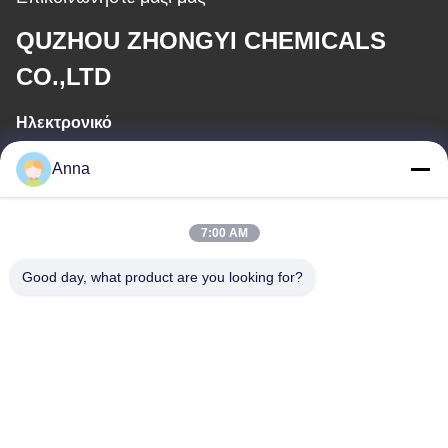
QUZHOU ZHONGYI CHEMICALS
CO.,LTD
Ηλεκτρονικό
wfmbeide@163.com
Anna
Εργασιακό χρόνο
7:00 AM
08:00-17:00
Good day, what product are you looking for?
Η διεύθυνσή μας
Διεύθυνση
Νο. 121. Πόλη Kecheng Quzhou Zhejiang Κίνα
Τηλεφώνημα
86-570-8017861