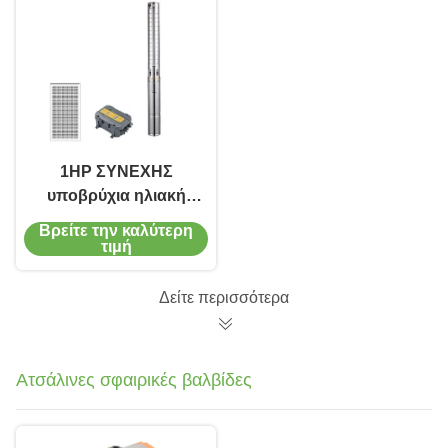
1HP ΣΥΝΕΧΗΣ
υποβρύχια ηλιακή
υδραντλία 3
Βρείτε την καλύτερη
υδραντλία άρδευσης
τιμή
γεωργίας
γεωτρήσεων» 4»
Δείτε περισσότερα
Ατσάλινες σφαιρικές βαλβίδες