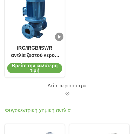
IRG/IRGB/ISWR
αντλία ζεστού νερού,
συστατικά υψηλής
Βρείτε την καλύτερη
συγκέντρωσης,
τιμή
παράλληλη/σειριακή
τοποθέτηση
Δείτε περισσότερα
Φυγοκεντρική χημική αντλία