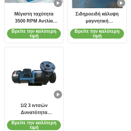
Μέγιστη ταχύτητα
Σιδηροειδή κάλυψη
3500 RPM Αντλία
μαγνητική
Μαγνητικής Κίνησης
κεντροφυγική αντλία
Βρείτε την καλύτερη
Βρείτε την καλύτερη
Προσαρμοσμένο
με ροή φθόριο
τιμή
τιμή
Σιδερένιο Κέλυφος
πλαστικό μέσα από
Για Μεταφορά
τα εξαρτήματα
Χημικών
1/2 3 ιντσών
Δυνατότητα
σύνδεσης Μέγεθος
Βρείτε την καλύτερη
από ανοξείδωτο
τιμή