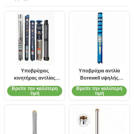
Υποβρύχιος
Υποβρύχια αντλία
κινητήρας αντλίας
Borewell υψηλής
πηγάδι
αποδοτικότητας για
Βρείτε την καλύτερη
Βρείτε την καλύτερη
ενσωματωμένος με
την πρότυπη QJ
τιμή
τιμή
αντλία βυθισμένη σε
υλική τάση 380v/50bz
υπόγειο πηγάδι για
χυτοσιδήρου
αντλία
άρδευσης