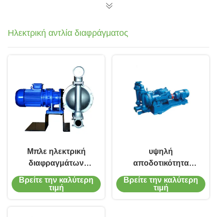
Ηλεκτρική αντλία διαφράγματος
Μπλε ηλεκτρική
υψηλή
διαφραγμάτων
αποδοτικότητα
υδραντλία
αντλιών
Βρείτε την καλύτερη
Βρείτε την καλύτερη
διαφραγμάτων
διαφραγμάτων 380V
τιμή
τιμή
αντλιών
415V 460V ηλεκτρική
explosionproof 15kw
0.75kw-15kw