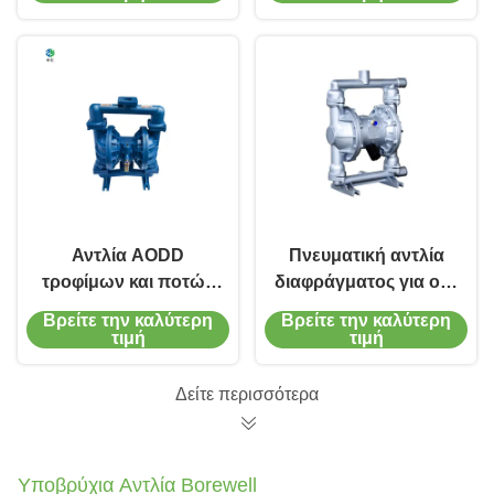
συρματική σύνδεση
Αντλία AODD
Πνευματική αντλία
τροφίμων και ποτών
διαφράγματος για οξύ
με ρυθμό ροής από
αιθανόλη, υλικό
Βρείτε την καλύτερη
Βρείτε την καλύτερη
0,1 έως 400 GPM και
διπλού διαφράγματος
τιμή
τιμή
μέγεθος θύρας 1/4 ∼ 3
σε πλαστικό / SS316
Δείτε περισσότερα
Υποβρύχια Αντλία Borewell