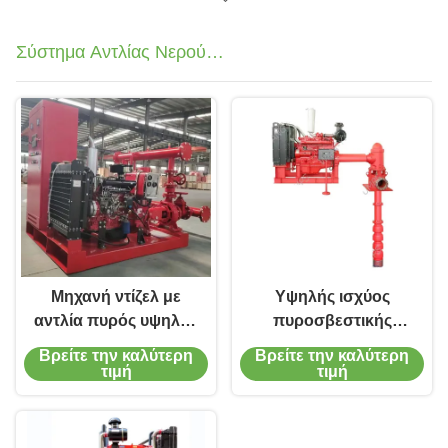
στη φθορά
Σύστημα Αντλίας Νερού
Πυροσβεστικής Έκτακτης Ανάγκης
Μηχανή ντίζελ με
Υψηλής ισχύος
αντλία πυρός υψηλής
πυροσβεστικής
ροής για βιομηχανικές
αντλίας και αντλίας
Βρείτε την καλύτερη
Βρείτε την καλύτερη
εφαρμογές
Τζόκι
τιμή
τιμή