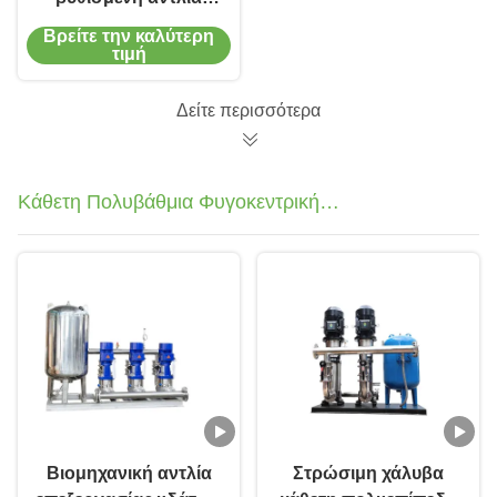
μικρομετρητή βρύσης
Βρείτε την καλύτερη
για διάμετρο εξόδου
τιμή
150 mm-200 mm
Δείτε περισσότερα
Κάθετη Πολυβάθμια Φυγοκεντρική
Αντλία
Βιομηχανική αντλία
Στρώσιμη χάλυβα