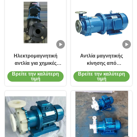
Ηλεκτρομαγνητική
Αντλία μαγνητικής
αντλία για χημικές
κίνησης από
δοκιμές και χαμηλής
ανοξείδωτο χάλυβα
Βρείτε την καλύτερη
Βρείτε την καλύτερη
πίεσης
ανθεκτική στη
τιμή
τιμή
διάβρωση με μέγιστη
ταχύτητα 3500 RPM