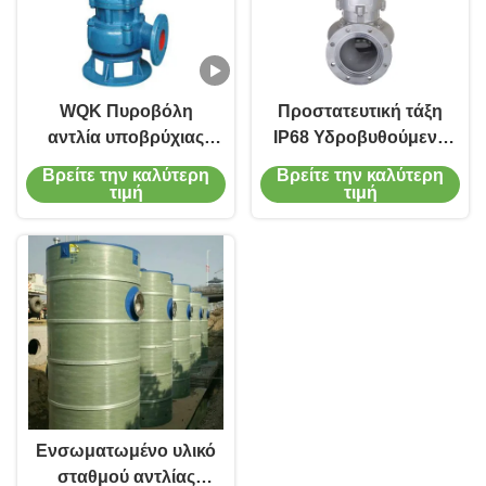
WQK Πυροβόλη
Προστατευτική τάξη
αντλία υποβρύχιας
IP68 Υδροβυθούμενη
αποχέτευσης Οικιακή
αντλία αποχέτευσης
Βρείτε την καλύτερη
Βρείτε την καλύτερη
υποβρύχια αντλία
με ρυθμό ροής 10-
τιμή
τιμή
νερού με κοπτήρα
1000m3/h
υλικό έλξης ή
ανοξείδωτου χάλυβα
Ενσωματωμένο υλικό
σταθμού αντλίας