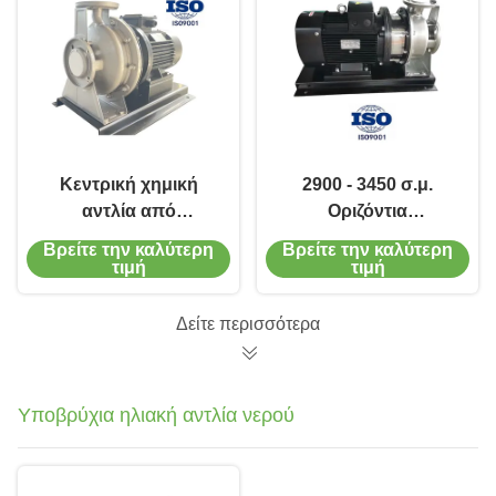
Κεντρική χημική
2900 - 3450 σ.μ.
αντλία από
Οριζόντια
ανοξείδωτο χάλυβα
μονοστασιακή
Βρείτε την καλύτερη
Βρείτε την καλύτερη
με ροή 6,5 - 160 M3/h
φυγοκεντρική αντλία
τιμή
τιμή
στη βιομηχανία
χάλυβα
Δείτε περισσότερα
Υποβρύχια ηλιακή αντλία νερού