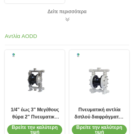
χάλυβα Μαγνητική
κίνηση αντλία σε
Δείτε περισσότερα
μπλε για υψηλή
θερμοκρασία
Αντλία AODD
1/4" έως 3" Μεγέθους
Πνευματική αντλία
θύρα 2" Πνευματική
διπλού διαφράγματος
διπλή αντλία
υψηλής απόδοσης
Βρείτε την καλύτερη
Βρείτε την καλύτερη
διαφράγματος με
ταχύτητας με PVDF
τιμή
τιμή