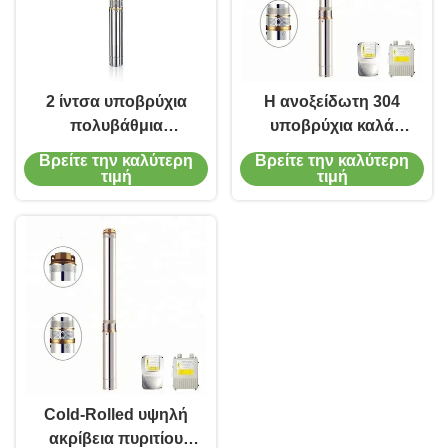
2 ίντσα υποβρύχια
Η ανοξείδωτη 304
πολυβάθμια
υποβρύχια καλά
υποβρύχια αντλία
αντλία αντλιών 3hp
Βρείτε την καλύτερη
Βρείτε την καλύτερη
αντλιών Borewell 3,5
Borewell υποβρύχια
τιμή
τιμή
ίντσας βαθιά καλά
σφράγισε ερμητικώς
το προστατευμένο
νερό Π μηχανών
θερμικά
Cold-Rolled υψηλή
ακρίβεια πυριτίου