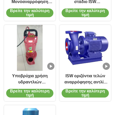
Μονόαναρρόφηση
στάδιο ISW
Ηλεκτρική αντλία
φυγοκεντρικής
Βρείτε την καλύτερη
Βρείτε την καλύτερη
νερού Αναβαθμιστική
αντλίας
τιμή
τιμή
αντλία αγωγών
ενδογραμμικής
απορρόφησης
Υποβρύχια χρήση
ISW οριζόντια τελών
υδραντλιών
αναρρόφησης αντλία
ανοξείδωτου QDX
μηχανών σκηνικών
Βρείτε την καλύτερη
Βρείτε την καλύτερη
1.5HP στο καθαρό
σωληνώσεων
τιμή
τιμή
νερό
αντλιών ενιαία
monoblock