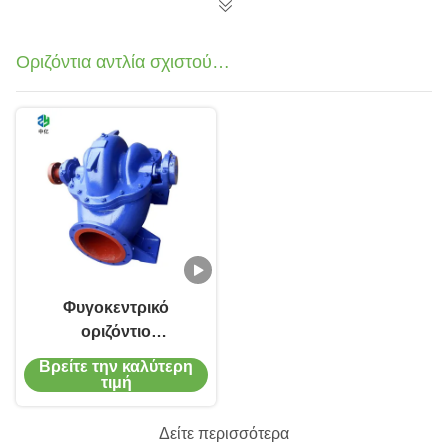
Οριζόντια αντλία σχιστού
περιβλήματος
Φυγοκεντρικό
οριζόντιο
διασπασμένο ενιαίο
Βρείτε την καλύτερη
στάδιο 2-4000m3/H
τιμή
αντλιών 1.6MPa
περιβλημάτων
Δείτε περισσότερα