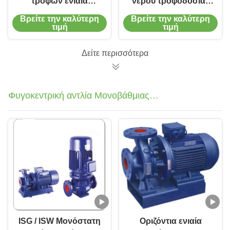
τροφών ενιαία
νερού τροφοδοσίας
αναρρόφηση
λέβητα Φυγοκεντρική
Βρείτε την καλύτερη
Βρείτε την καλύτερη
φυγοκεντρικών
χημική αντλία για
τιμή
τιμή
αντλιών υδραντλιών
προμήθεια
οριζόντια πολυβάθμια
Δείτε περισσότερα
Φυγοκεντρική αντλία Μονοβάθμιας
Μονής Αναρρόφησης
ISG / ISW Μονόστατη
Οριζόντια ενιαία