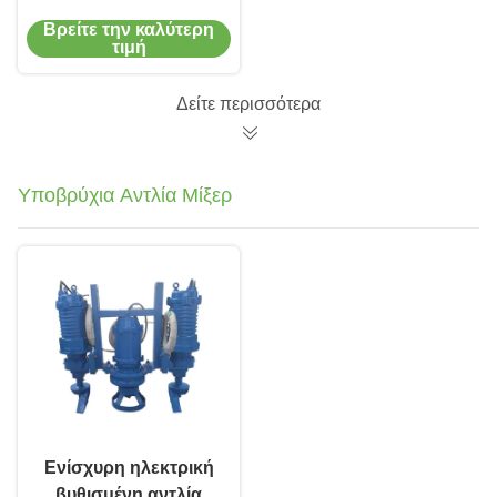
αποχέτευσης σε FRP
Βρείτε την καλύτερη
με ανελκυστήρα και
τιμή
σωλήνες
Δείτε περισσότερα
Υποβρύχια Αντλία Μίξερ
Ενίσχυρη ηλεκτρική
βυθισμένη αντλία