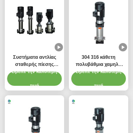
Συστήματα αντλίας
304 316 κάθετη
σταθερής πίεσης
πολυβάθμια χαμηλή
Βρείτε την καλύτερη
CDL/CDLF
πίεση φυγοκεντρικών
Βρείτε την καλύτερη
αντλιών 1-150m3/H
τιμή
τιμή