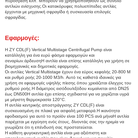
πυρόσβεση κλπ. Μπορούν να χρησιμοποιηθούν ως σύνολο
αντλιών ενίσχυσης.Οι κατακόρυφες πολυεπίπεδες αντλίες
έρχονται με μηχανική σφραγίδα ή συσκευασία επιλογές
σφραγίδας.
Εφαρμογές:
Η ZY CDL(F) Vertical Multistage Centrifugal Pump είναι
κατάλληλη για ένα ευρύ φάσμα εφαρμογών και
σεναρίων.άρδευσηΗ αντλία είναι επίσης κατάλληλη για χρήση σε
βιομηχανικές και δημοτικές εφαρμογές.
Οι αντλίες Vertical Multistage έχουν ένα εύρος κεφαλής 20-800 M
και ρυθμό ροής 20-1000 M3/h. Αυτό τις καθιστά ιδανικές για
χρήση σε εφαρμογές υψηλής πίεσης όπου χρειάζεται έλεγχος του
ρυθμού ροής.Η διάμετρος εισόδου/εξόδου κυμαίνεται από DN25
έως DN500Η αντλία έχει επίσης σχεδιαστεί για να χειρίζεται υγρά
με μέγιστη θερμοκρασία 120°C.
Η αντλία κεντρικής αποστράγγισης ZY CDL(F) είναι
συσκευασμένη σε πλακέ για ασφαλή μεταφορά.Η ικανότητα
εφοδιασμού για αυτό το προϊόν είναι 100 PCS ανά μήναΗ αντλία
παρέχεται με εγγύηση ενός έτους, δίνοντάς σας την ηρεμία να
γνωρίζετε ότι η επένδυσή σας προστατεύεται.
Η κάθετη φυγοκεντρική αντλία είναι μια αξιόπιστη και