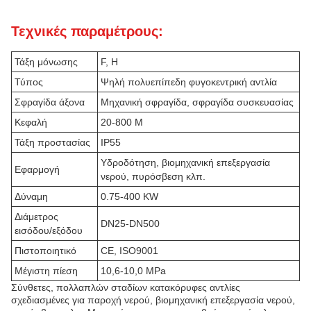
Τεχνικές παραμέτρους:
Τάξη μόνωσης
F, H
Τύπος
Ψηλή πολυεπίπεδη φυγοκεντρική αντλία
Σφραγίδα άξονα
Μηχανική σφραγίδα, σφραγίδα συσκευασίας
Κεφαλή
20-800 M
Τάξη προστασίας
IP55
Υδροδότηση, βιομηχανική επεξεργασία
Εφαρμογή
νερού, πυρόσβεση κλπ.
Δύναμη
0.75-400 KW
Διάμετρος
DN25-DN500
εισόδου/εξόδου
Πιστοποιητικό
CE, ISO9001
Μέγιστη πίεση
10,6-10,0 MPa
Σύνθετες, πολλαπλών σταδίων κατακόρυφες αντλίες
σχεδιασμένες για παροχή νερού, βιομηχανική επεξεργασία νερού,