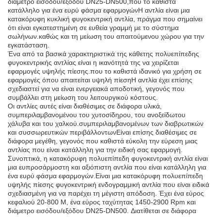
διάμετρο εισόδου/εξόδου DN25-DN500,που το καθιστά
κατάλληλο για ένα ευρύ φάσμα εφαρμογώνΗ αντλία είναι μια
κατακόρυφη κυκλική φυγοκεντρική αντλία, πράγμα που σημαίνει
ότι είναι εγκατεστημένη σε ευθεία γραμμή με το σύστημα
σωλήνων.καθώς και τη μείωση του απαιτούμενου χώρου για την
εγκατάσταση.
Ένα από τα βασικά χαρακτηριστικά της κάθετης πολυεπίπεδης
φυγοκεντρικής αντλίας είναι η ικανότητά της να χειρίζεται
εφαρμογές υψηλής πίεσης.που το καθιστά ιδανικό για χρήση σε
εφαρμογές όπου απαιτείται υψηλή πίεσηΗ αντλία έχει επίσης
σχεδιαστεί για να είναι ενεργειακά αποδοτική, γεγονός που
συμβάλλει στη μείωση του λειτουργικού κόστους.
Οι αντλίες αυτές είναι διαθέσιμες σε διάφορα υλικά,
συμπεριλαμβανομένου του χυτοσίδηρου, του ανοξείδωτου
χάλυβα και του χαλκού.συμπεριλαμβανομένων των διαβρωτικών
και συσσωρευτικών περιβάλλοντωνΕίναι επίσης διαθέσιμες σε
διάφορα μεγέθη, γεγονός που καθιστά εύκολη την εύρεση μιας
αντλίας που είναι κατάλληλη για την ειδική σας εφαρμογή.
Συνοπτικά, η κατακόρυφη πολυεπίπεδη φυγοκεντρική αντλία είναι
μια ευπροσάρμοστη και αξιόπιστη αντλία που είναι κατάλληλη για
ένα ευρύ φάσμα εφαρμογών.Είναι μια κατακόρυφη πολυεπίπεδη
υψηλής πίεσης φυγοκεντρική ενδογραμμική αντλία που είναι ειδικά
σχεδιασμένη για να παρέχει τη μέγιστη απόδοση. Έχει ένα εύρος
κεφαλιού 20-800 M, ένα εύρος ταχύτητας 1450-2900 Rpm και
διάμετρο εισόδου/εξόδου DN25-DN500. Διατίθεται σε διάφορα