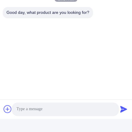
08:00-17:00
Good day, what product are you looking for?
Η διεύθυνσή μας
Διεύθυνση
Νο. 121. Πόλη Kecheng Quzhou Zhejiang Κίνα
Τηλεφώνημα
86-570-8017861
Κίνα Καλή ποιότητα Υποβρύχια Αντλία Λυμάτων Προμηθευτής.
-2026 QUZHOU ZHONGYI CHEMICALS CO.,LTD Όλα τα
δικαιώματα διατηρούνται.
Πολιτική απορρήτου
|
Sitemap