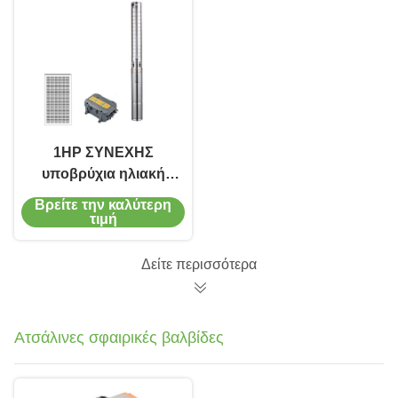
1HP ΣΥΝΕΧΗΣ
υποβρύχια ηλιακή
υδραντλία 3
Βρείτε την καλύτερη
υδραντλία άρδευσης
τιμή
γεωργίας
γεωτρήσεων» 4»
Δείτε περισσότερα
Ατσάλινες σφαιρικές βαλβίδες