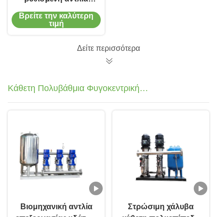
μικρομετρητή βρύσης
Βρείτε την καλύτερη
για διάμετρο εξόδου
τιμή
150 mm-200 mm
Δείτε περισσότερα
Κάθετη Πολυβάθμια Φυγοκεντρική
Αντλία
Βιομηχανική αντλία
Στρώσιμη χάλυβα