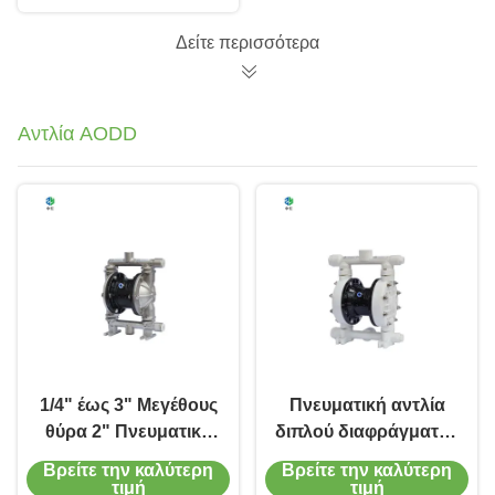
χάλυβα Μαγνητική
κίνηση αντλία σε
Δείτε περισσότερα
μπλε για υψηλή
θερμοκρασία
Αντλία AODD
1/4" έως 3" Μεγέθους
Πνευματική αντλία
θύρα 2" Πνευματική
διπλού διαφράγματος
διπλή αντλία
υψηλής απόδοσης
Βρείτε την καλύτερη
Βρείτε την καλύτερη
διαφράγματος με
ταχύτητας με PVDF
τιμή
τιμή