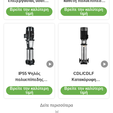
επεξεργασίας υδάτων
κάθετη πολυεπίπεδη
κάθετης πολλαπλής
φυγοκεντρική αντλία
Βρείτε την καλύτερη
Βρείτε την καλύτερη
στάθμης
παροχής νερού
τιμή
τιμή
Πιστοποιητικό CE
IP55 Ψηλός
CDL/CDLF
πολυεπίπεδης
Κατακόρυφη
φυγοκεντρικός
φυγοκεντρική αντλία
Βρείτε την καλύτερη
Βρείτε την καλύτερη
κινητήρας αντλίας
πολλαπλών σταδίων
τιμή
τιμή
1450-2900 στροφές
από ανοξείδωτο
ανά λεπτό
χάλυβα με μηχανική
Δείτε περισσότερα
σφράγιση ανθεκτική