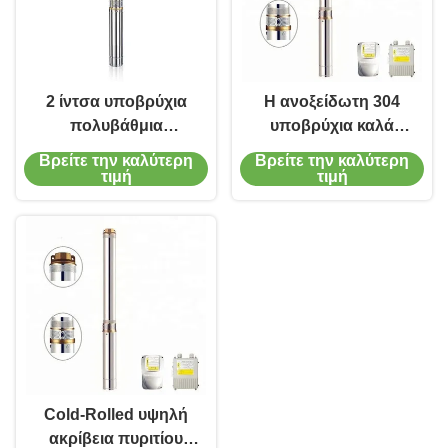
2 ίντσα υποβρύχια
Η ανοξείδωτη 304
πολυβάθμια
υποβρύχια καλά
υποβρύχια αντλία
αντλία αντλιών 3hp
Βρείτε την καλύτερη
Βρείτε την καλύτερη
αντλιών Borewell 3,5
Borewell υποβρύχια
τιμή
τιμή
ίντσας βαθιά καλά
σφράγισε ερμητικώς
το προστατευμένο
νερό Π μηχανών
θερμικά
Cold-Rolled υψηλή
ακρίβεια πυριτίου