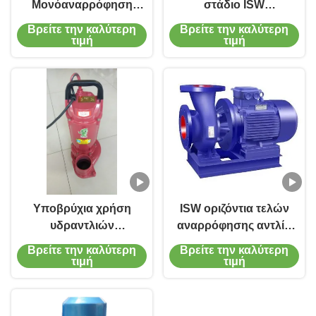
Μονόαναρρόφηση
στάδιο ISW
Ηλεκτρική αντλία
φυγοκεντρικής
Βρείτε την καλύτερη
Βρείτε την καλύτερη
νερού Αναβαθμιστική
αντλίας
τιμή
τιμή
αντλία αγωγών
ενδογραμμικής
απορρόφησης
Υποβρύχια χρήση
ISW οριζόντια τελών
υδραντλιών
αναρρόφησης αντλία
ανοξείδωτου QDX
μηχανών σκηνικών
Βρείτε την καλύτερη
Βρείτε την καλύτερη
1.5HP στο καθαρό
σωληνώσεων
τιμή
τιμή
νερό
αντλιών ενιαία
monoblock