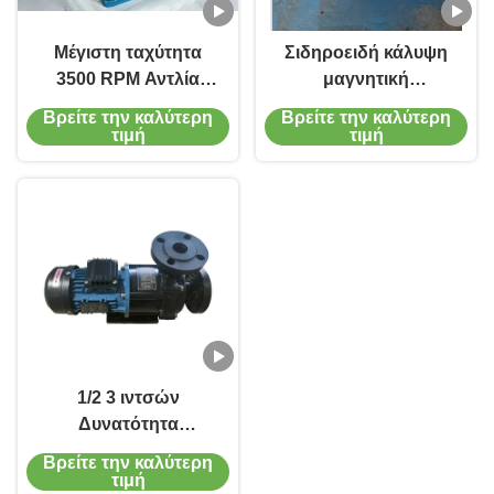
Μέγιστη ταχύτητα
Σιδηροειδή κάλυψη
3500 RPM Αντλία
μαγνητική
Μαγνητικής Κίνησης
κεντροφυγική αντλία
Βρείτε την καλύτερη
Βρείτε την καλύτερη
Προσαρμοσμένο
με ροή φθόριο
τιμή
τιμή
Σιδερένιο Κέλυφος
πλαστικό μέσα από
Για Μεταφορά
τα εξαρτήματα
Χημικών
1/2 3 ιντσών
Δυνατότητα
σύνδεσης Μέγεθος
Βρείτε την καλύτερη
από ανοξείδωτο
τιμή