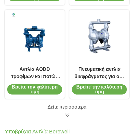
συρματική σύνδεση
Αντλία AODD
Πνευματική αντλία
τροφίμων και ποτών
διαφράγματος για οξύ
με ρυθμό ροής από
αιθανόλη, υλικό
Βρείτε την καλύτερη
Βρείτε την καλύτερη
0,1 έως 400 GPM και
διπλού διαφράγματος
τιμή
τιμή
μέγεθος θύρας 1/4 ∼ 3
σε πλαστικό / SS316
Δείτε περισσότερα
Υποβρύχια Αντλία Borewell