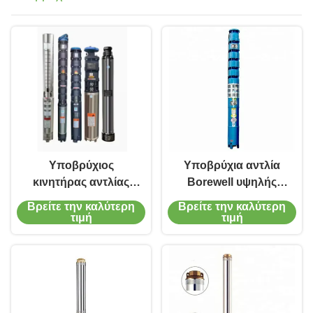
Υποβρύχιος
Υποβρύχια αντλία
κινητήρας αντλίας
Borewell υψηλής
πηγάδι
αποδοτικότητας για
Βρείτε την καλύτερη
Βρείτε την καλύτερη
ενσωματωμένος με
την πρότυπη QJ
τιμή
τιμή
αντλία βυθισμένη σε
υλική τάση 380v/50bz
υπόγειο πηγάδι για
χυτοσιδήρου
αντλία
άρδευσης