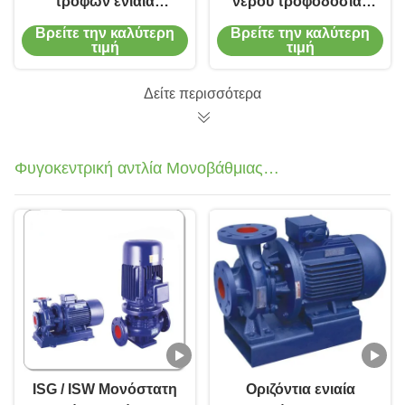
τροφών ενιαία
νερού τροφοδοσίας
αναρρόφηση
λέβητα Φυγοκεντρική
Βρείτε την καλύτερη
Βρείτε την καλύτερη
φυγοκεντρικών
χημική αντλία για
τιμή
τιμή
αντλιών υδραντλιών
προμήθεια
οριζόντια πολυβάθμια
Δείτε περισσότερα
Φυγοκεντρική αντλία Μονοβάθμιας
Μονής Αναρρόφησης
ISG / ISW Μονόστατη
Οριζόντια ενιαία