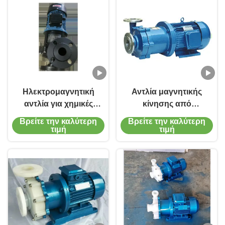
Ηλεκτρομαγνητική
Αντλία μαγνητικής
αντλία για χημικές
κίνησης από
δοκιμές και χαμηλής
ανοξείδωτο χάλυβα
Βρείτε την καλύτερη
Βρείτε την καλύτερη
πίεσης
ανθεκτική στη
τιμή
τιμή
διάβρωση με μέγιστη
ταχύτητα 3500 RPM