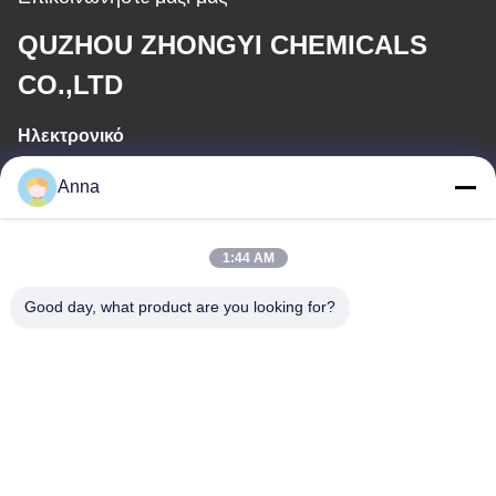
QUZHOU ZHONGYI CHEMICALS
CO.,LTD
Ηλεκτρονικό
wfmbeide@163.com
Anna
Εργασιακό χρόνο
1:44 AM
08:00-17:00
Good day, what product are you looking for?
Η διεύθυνσή μας
Διεύθυνση
Νο. 121. Πόλη Kecheng Quzhou Zhejiang Κίνα
Τηλεφώνημα
86-570-8017861