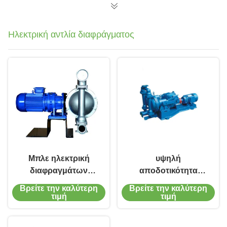
Ηλεκτρική αντλία διαφράγματος
Μπλε ηλεκτρική
υψηλή
διαφραγμάτων
αποδοτικότητα
υδραντλία
αντλιών
Βρείτε την καλύτερη
Βρείτε την καλύτερη
διαφραγμάτων
διαφραγμάτων 380V
τιμή
τιμή
αντλιών
415V 460V ηλεκτρική
explosionproof 15kw
0.75kw-15kw