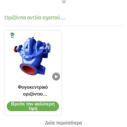
Οριζόντια αντλία σχιστού
περιβλήματος
Φυγοκεντρικό
οριζόντιο
διασπασμένο ενιαίο
Βρείτε την καλύτερη
στάδιο 2-4000m3/H
τιμή
αντλιών 1.6MPa
περιβλημάτων
Δείτε περισσότερα