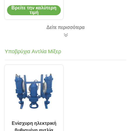
αποχέτευσης σε FRP
Βρείτε την καλύτερη
με ανελκυστήρα και
τιμή
σωλήνες
Δείτε περισσότερα
Υποβρύχια Αντλία Μίξερ
Ενίσχυρη ηλεκτρική
βυθισμένη αντλία