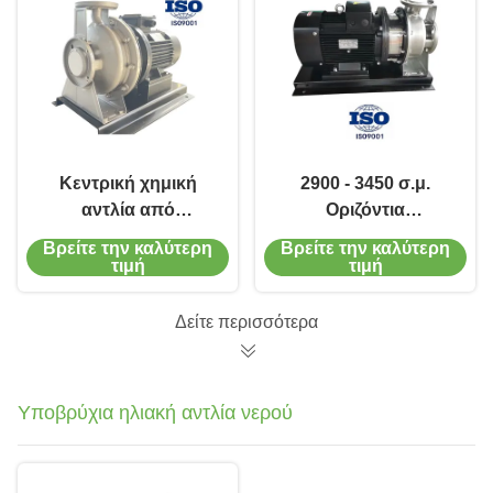
Κεντρική χημική
2900 - 3450 σ.μ.
αντλία από
Οριζόντια
ανοξείδωτο χάλυβα
μονοστασιακή
Βρείτε την καλύτερη
Βρείτε την καλύτερη
με ροή 6,5 - 160 M3/h
φυγοκεντρική αντλία
τιμή
τιμή
στη βιομηχανία
χάλυβα
Δείτε περισσότερα
Υποβρύχια ηλιακή αντλία νερού