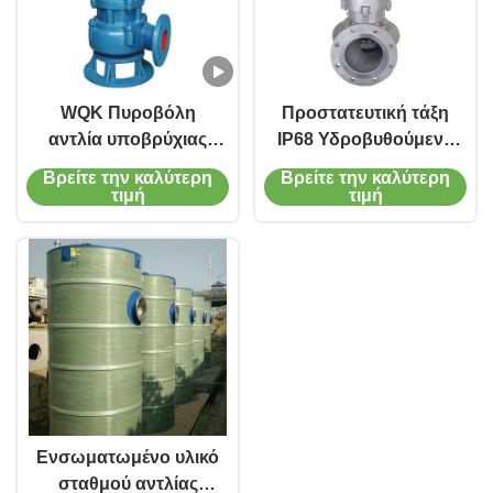
WQK Πυροβόλη
Προστατευτική τάξη
αντλία υποβρύχιας
IP68 Υδροβυθούμενη
αποχέτευσης Οικιακή
αντλία αποχέτευσης
Βρείτε την καλύτερη
Βρείτε την καλύτερη
υποβρύχια αντλία
με ρυθμό ροής 10-
τιμή
τιμή
νερού με κοπτήρα
1000m3/h
υλικό έλξης ή
ανοξείδωτου χάλυβα
Ενσωματωμένο υλικό
σταθμού αντλίας