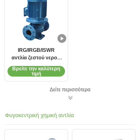
IRG/IRGB/ISWR
αντλία ζεστού νερού,
συστατικά υψηλής
Βρείτε την καλύτερη
συγκέντρωσης,
τιμή
παράλληλη/σειριακή
τοποθέτηση
Δείτε περισσότερα
Φυγοκεντρική χημική αντλία