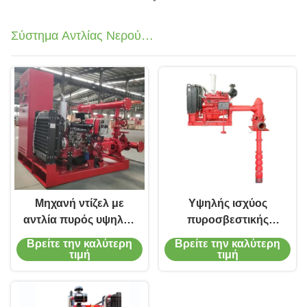
στη φθορά
Σύστημα Αντλίας Νερού
Πυροσβεστικής Έκτακτης Ανάγκης
Μηχανή ντίζελ με
Υψηλής ισχύος
αντλία πυρός υψηλής
πυροσβεστικής
ροής για βιομηχανικές
αντλίας και αντλίας
Βρείτε την καλύτερη
Βρείτε την καλύτερη
εφαρμογές
Τζόκι
τιμή
τιμή