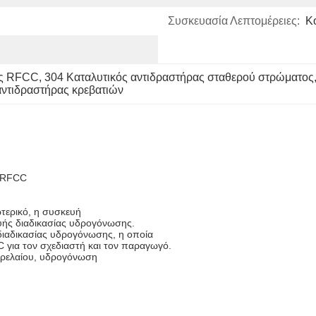
Συσκευασία Λεπτομέρειες:
Κ
ας RFCC
, 
304 Καταλυτικός αντιδραστήρας σταθερού στρώματος
αντιδραστήρας κρεβατιών
C/RFCC
τερικό, η συσκευή
υής διαδικασίας υδρογόνωσης.
 διαδικασίας υδρογόνωσης, η οποία
 για τον σχεδιαστή και τον παραγωγό.
ετρελαίου, υδρογόνωση