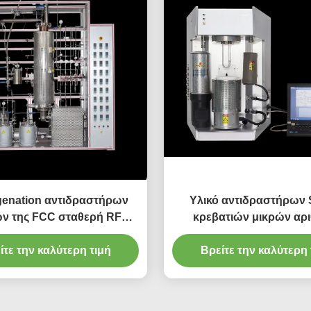
enation αντιδραστήρων
Υλικό αντιδραστήρων
ών της FCC σταθερή RFCC
κρεβατιών μικρών αρ
ταλυτική τεχνολογία
εργαστηρίων εργαστη
ίτε την καλύτερη τιμή
Βρείτε την καλύτερη 
χημικών ουσιών