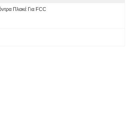
όντρα Πλακέ Για FCC
, 