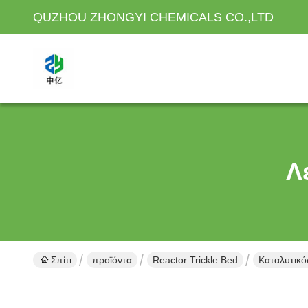
QUZHOU ZHONGYI CHEMICALS CO.,LTD
Λ
Σπίτι
προϊόντα
Reactor Trickle Bed
Καταλυτικό