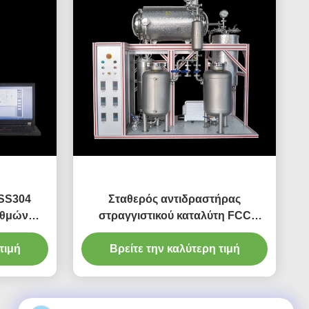
 SS304
Σταθερός αντιδραστήρας
ιθμών
στραγγιστικού καταλύτη FCC
ριακών
RFCC Reactor Σταθερό κρεβάτι
τιμή
Βρείτε την καλύτερη τιμή