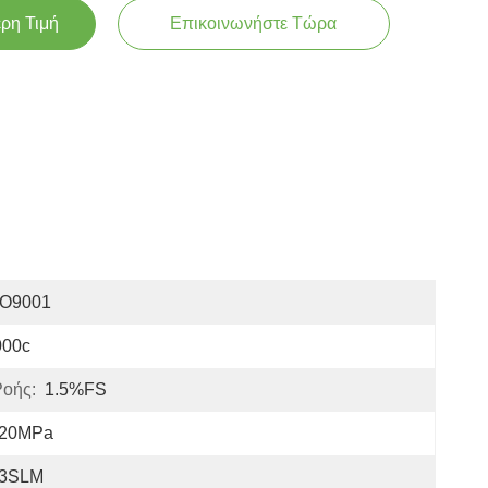
ερη Τιμή
Επικοινωνήστε Τώρα
SO9001
000c
Ροής:
1.5%FS
-20MPa
-3SLM