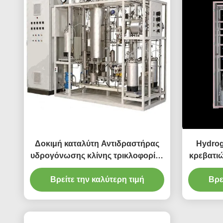
Δοκιμή καταλύτη Αντιδραστήρας
Hydrog
υδρογόνωσης κλίνης τρικλοφορίας
κρεβατι
Αντιδραστήρας FCC
κα
Βρείτε την καλύτερη τιμή
Βρε