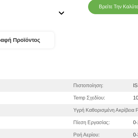
Βρείτε Την Καλύτ
ραφή Προϊόντος
Πιστοποίηση:
I
Temp Σχεδίου:
1
Υγρή Καθορισμένη Ακρίβεια 
Πίεση Εργασίας:
0
Ροή Αερίου:
0