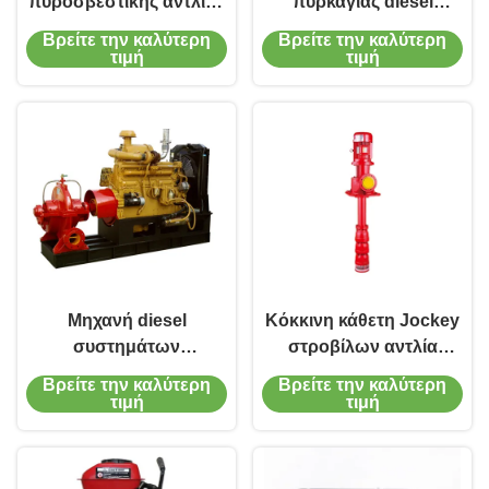
πυροσβεστικής αντλίας
πυρκαγιάς diesel
ντίζελ Συστήματα
1450RPM 2900RPM EDJ
Βρείτε την καλύτερη
Βρείτε την καλύτερη
αντλίας νερού για
για την προσβολή του
τιμή
τιμή
επείγουσες ανάγκες και
πυρός
πυροσβεστικής αντλίας
Κεντρικό σύνολο
αντλίας και αντλία
τζόκεϊ, ηλεκτρική, με
υδροπνευματική
δεξαμενή, αντλιακές και
απορριπτικές συλλογές
και ηλεκτρικό πάνελ.
Μηχανή diesel
Κόκκινη κάθετη Jockey
συστημάτων
στροβίλων αντλία
υδραντλιών πυρκαγιάς
προσβολής του πυρός
Βρείτε την καλύτερη
Βρείτε την καλύτερη
έκτακτης ανάγκης XBC -
diesel άξονων αντλιών
τιμή
τιμή
οδηγημένη αντλία
μακριά
πυρκαγιάς