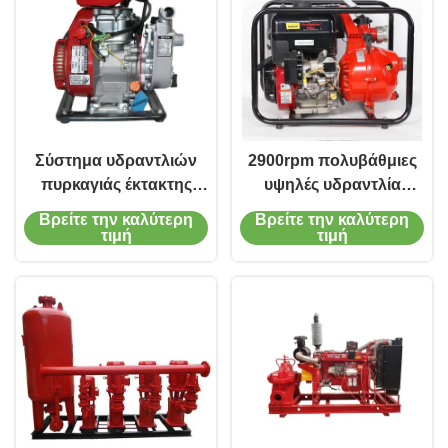
Σύστημα υδραντλιών
2900rpm πολυβάθμιες
πυρκαγιάς έκτακτης
υψηλές υδραντλία
ανάγκης αντλιών
αντλιών πυρκαγιάς για
Βρείτε την καλύτερη
Βρείτε την καλύτερη
πυρκαγιάς βενζίνης 1,5
την προσβολή του
τιμή
τιμή
ίντσας
πυρός