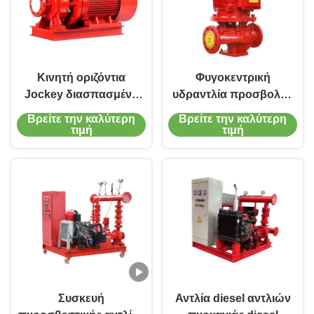
Κινητή οριζόντια
Φυγοκεντρική
Jockey διασπασμένη
υδραντλία προσβολής
περίπτωση αντλιών
του πυρός αντλιών
Βρείτε την καλύτερη
Βρείτε την καλύτερη
σκηνικής πυρκαγιάς
πυρκαγιάς ενιαίας
τιμή
τιμή
αντλιών ενιαία
φάσης DN25 για τον
πηλό
Συσκευή
Αντλία diesel αντλιών