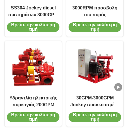
SS304 Jockey diesel
3000RPM προσβολή
συστημάτων 3000GPM
του πυρός
υδραντλιών πυρκαγιάς
φυγοκεντρικών αντλιών
Βρείτε την καλύτερη
Βρείτε την καλύτερη
έκτακτης ανάγκης
συστημάτων 380V
τιμή
τιμή
αντλία
υδραντλιών πυρκαγιάς
έκτακτης ανάγκης
Υδραντλία ηλεκτρικής
30GPM-3000GPM
πυρκαγιάς 200GPM
Jockey συσκευασμένα
1500GPM 160Hp
συστήματα αντλιών
Βρείτε την καλύτερη
Βρείτε την καλύτερη
υδραντλία 4 ίντσας για
πυρκαγιάς αντλιών
τιμή
τιμή
την προσβολή του
πυρκαγιάς σύνολο