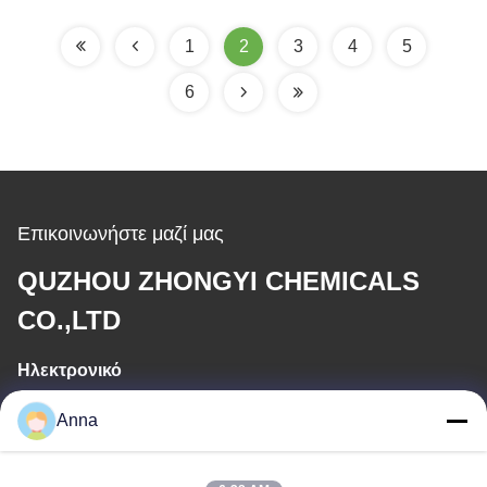
πυρός
1
2
3
4
5
6
Επικοινωνήστε μαζί μας
QUZHOU ZHONGYI CHEMICALS
CO.,LTD
Ηλεκτρονικό
wfmbeide@163.com
Anna
Εργασιακό χρόνο