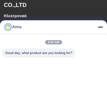
CO.,LTD
Ηλεκτρονικό
wfmbeide@163.com
Anna
Εργασιακό χρόνο
6:52 AM
08:00-17:00
Good day, what product are you looking for?
Η διεύθυνσή μας
Διεύθυνση
Νο. 121. Πόλη Kecheng Quzhou Zhejiang Κίνα
Τηλεφώνημα
86-570-8017861