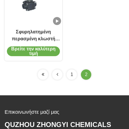
Σφυρηλατημένη
περασμένη κλωστή
χάλυβας βαλβίδα
Βρείτε την καλύτερη
σφαιρών βαλβίδων
τιμή
σφαιρών χάλυβα SS316
SS304 A105
1
2
Επικοινωνήστε μαζί μας
QUZHOU ZHONGYI CHEMICALS