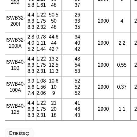
200
5.8
1.61
48
37
4.4
1.22
50.5
26
ISWB32-
6.3
1.75
50
33
2900
4
2
200I
8.3
2.32
48
35
2.8
0,78
44.6
34
ISWB32-
4.0
1.11
44
40
2900
2.2
2
200IA
5.2
1.44
42.7
42
4.4
1.22
13.2
48
ISWB40-
6.3
1.75
12.5
54
2900
0,55
2
100
8.3
2.31
11.3
53
3.9
1.08
10.6
52
ISWB40-
5.6
1.56
10
52
2900
0,37
2
100A
7.4
2.06
9
52
4.4
1.22
21
41
ISWB40-
6.3
1.75
20
46
2900
1.1
2
125
8.3
2.31
18
43
Ετικέτες: