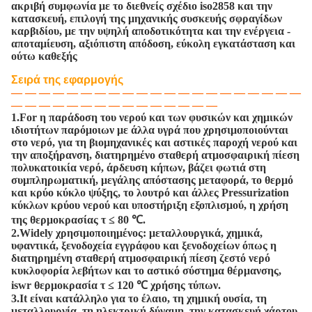
ακριβή συμφωνία με το διεθνείς σχέδιο iso2858 και την
κατασκευή, επιλογή της μηχανικής συσκευής σφραγίδων
καρβιδίου, με την υψηλή αποδοτικότητα και την ενέργεια -
αποταμίευση, αξιόπιστη απόδοση, εύκολη εγκατάσταση και
ούτω καθεξής
Σειρά της εφαρμογής
—
—
—
—
—
—
—
—
—
—
—
—
—
—
—
—
—
—
—
—
—
—
—
—
—
—
—
—
—
—
—
—
—
—
—
—
1.For η παράδοση του νερού και των φυσικών και χημικών
ιδιοτήτων παρόμοιων με άλλα υγρά που χρησιμοποιούνται
στο νερό, για τη βιομηχανικές και αστικές παροχή νερού και
την αποξήρανση, διατηρημένο σταθερή ατμοσφαιρική πίεση
πολυκατοικία νερό, άρδευση κήπων, βάζει φωτιά στη
συμπληρωματική, μεγάλης απόστασης μεταφορά, το θερμό
και κρύο κύκλο ψύξης, το λουτρό και άλλες Pressurization
κύκλων κρύου νερού και υποστήριξη εξοπλισμού, η χρήση
της θερμοκρασίας τ ≤ 80 ℃.
2.Widely χρησιμοποιημένος: μεταλλουργικά, χημικά,
υφαντικά, ξενοδοχεία εγγράφου και ξενοδοχείων όπως η
διατηρημένη σταθερή ατμοσφαιρική πίεση ζεστό νερό
κυκλοφορία λεβήτων και το αστικό σύστημα θέρμανσης,
iswr θερμοκρασία τ ≤ 120 ℃ χρήσης τύπων.
3.It είναι κατάλληλο για το έλαιο, τη χημική ουσία, τη
μεταλλουργία, τη ηλεκτρική δύναμη, την κατασκευή χάρτου,