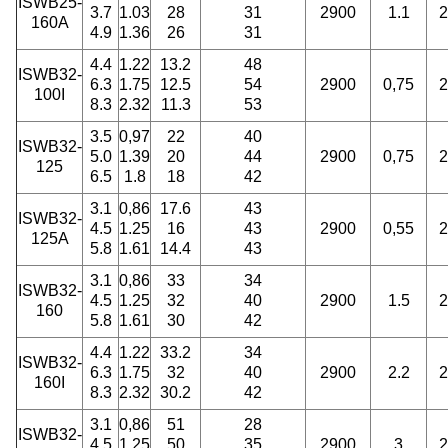
ISWB25-
3.7
1.03
28
31
2900
1.1
2
160A
4.9
1.36
26
31
4.4
1.22
13.2
48
ISWB32-
6.3
1.75
12.5
54
2900
0,75
2
100I
8.3
2.32
11.3
53
3.5
0,97
22
40
ISWB32-
5.0
1.39
20
44
2900
0,75
2
125
6.5
1.8
18
42
3.1
0,86
17.6
43
ISWB32-
4.5
1.25
16
43
2900
0,55
2
125A
5.8
1.61
14.4
43
3.1
0,86
33
34
ISWB32-
4.5
1.25
32
40
2900
1.5
2
160
5.8
1.61
30
42
4.4
1.22
33.2
34
ISWB32-
6.3
1.75
32
40
2900
2.2
2
160I
8.3
2.32
30.2
42
3.1
0,86
51
28
ISWB32-
4.5
1.25
50
35
2900
3
2