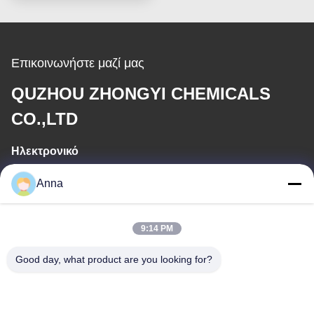
Επικοινωνήστε μαζί μας
QUZHOU ZHONGYI CHEMICALS
CO.,LTD
Ηλεκτρονικό
wfmbeide@163.com
Anna
Εργασιακό χρόνο
9:14 PM
08:00-17:00
Good day, what product are you looking for?
Η διεύθυνσή μας
Διεύθυνση
Νο. 121. Πόλη Kecheng Quzhou Zhejiang Κίνα