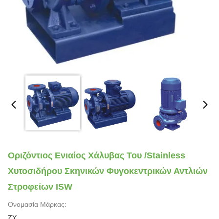
Οριζόντιος Ενιαίος Χάλυβας Του /Stainless
Χυτοσιδήρου Σκηνικών Φυγοκεντρικών Αντλιών
Στροφείων ISW
Ονομασία Μάρκας:
ZY