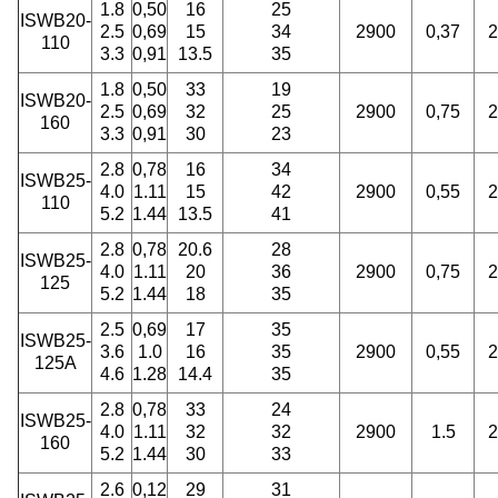
1.8
0,50
16
25
ISWB20-
2.5
0,69
15
34
2900
0,37
2
110
3.3
0,91
13.5
35
1.8
0,50
33
19
ISWB20-
2.5
0,69
32
25
2900
0,75
2
160
3.3
0,91
30
23
2.8
0,78
16
34
ISWB25-
4.0
1.11
15
42
2900
0,55
2
110
5.2
1.44
13.5
41
2.8
0,78
20.6
28
ISWB25-
4.0
1.11
20
36
2900
0,75
2
125
5.2
1.44
18
35
2.5
0,69
17
35
ISWB25-
3.6
1.0
16
35
2900
0,55
2
125A
4.6
1.28
14.4
35
2.8
0,78
33
24
ISWB25-
4.0
1.11
32
32
2900
1.5
2
160
5.2
1.44
30
33
2.6
0,12
29
31