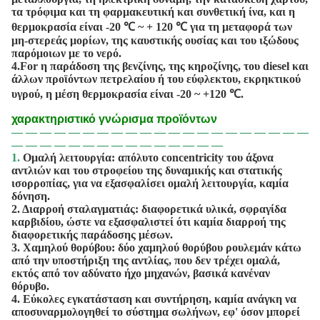
τα τρόφιμα και τη φαρμακευτική και συνθετική ίνα, και η
θερμοκρασία είναι -20 ℃ ~ + 120 ℃ για τη μεταφορά των
μη-στερεάς μορίων, της καυστικής ουσίας και του ιξώδους
παρόμοιων με το νερό.
4.For η παράδοση της βενζίνης, της κηροζίνης, του diesel και
άλλων προϊόντων πετρελαίου ή του εύφλεκτου, εκρηκτικού
υγρού, η μέση θερμοκρασία είναι -20 ~ +120 ℃.
χαρακτηριστικό γνώρισμα προϊόντων
— — — — — — — — — — — — — — — — — — — — —
— — — — — — — — — — — — — — —
1.
Ομαλή λειτουργία: απόλυτο concentricity του άξονα
αντλιών και του στροφείου της δυναμικής και στατικής
ισορροπίας, για να εξασφαλίσει ομαλή λειτουργία, καμία
δόνηση.
2. Διαρροή σταλαγματιάς: διαφορετικά υλικά, σφραγίδα
καρβιδίου, ώστε να εξασφαλιστεί ότι καμία διαρροή της
διαφορετικής παράδοσης μέσων.
3. Χαμηλού θορύβου: δύο χαμηλού θορύβου ρουλεμάν κάτω
από την υποστήριξη της αντλίας, που δεν τρέχει ομαλά,
εκτός από τον αδύνατο ήχο μηχανών, βασικά κανέναν
θόρυβο.
4. Εύκολες εγκατάσταση και συντήρηση, καμία ανάγκη να
αποσυναρμολογηθεί το σύστημα σωλήνων, εφ' όσον μπορεί