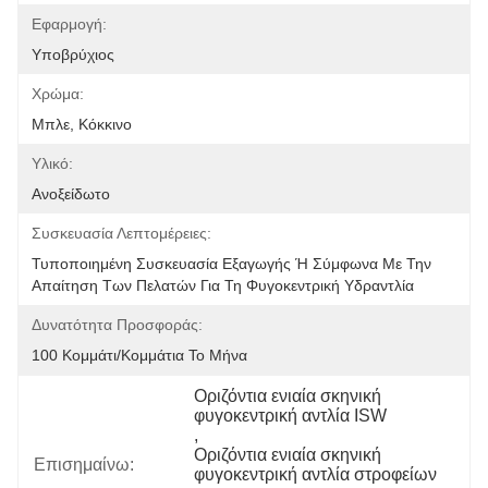
Εφαρμογή:
Υποβρύχιος
Χρώμα:
Μπλε, Κόκκινο
Υλικό:
Ανοξείδωτο
Συσκευασία Λεπτομέρειες:
Τυποποιημένη Συσκευασία Εξαγωγής Ή Σύμφωνα Με Την 
Απαίτηση Των Πελατών Για Τη Φυγοκεντρική Υδραντλία
Δυνατότητα Προσφοράς:
100 Κομμάτι/κομμάτια Το Μήνα
Οριζόντια ενιαία σκηνική 
φυγοκεντρική αντλία ISW
, 
Οριζόντια ενιαία σκηνική 
Επισημαίνω:
φυγοκεντρική αντλία στροφείων