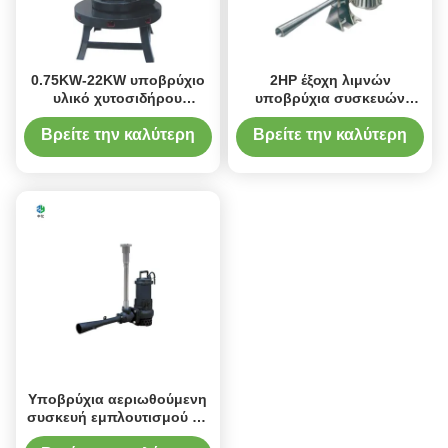
0.75KW-22KW υποβρύχιο
2HP έξοχη λιμνών
υλικό χυτοσιδήρου
υποβρύχια συσκευών
αντλιών συσκευών
εμπλουτισμού σε διοξείδιο
εμπλουτισμού σε διοξείδιο
του άνθρακα αντλία
Βρείτε την καλύτερη
Βρείτε την καλύτερη
του άνθρακα
συσκευών εμπλουτισμού
τιμή
τιμή
σε διοξείδιο του άνθρακα
υδατοκαλλιέργειας
υποβρύχια αεριωθούμενη
Υποβρύχια αεριωθούμενη
συσκευή εμπλουτισμού σε
διοξείδιο του άνθρακα