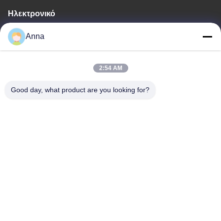
Ηλεκτρονικό
wfmbeide@163.com
Anna
Εργασιακό χρόνο
2:54 AM
08:00-17:00
Good day, what product are you looking for?
Η διεύθυνσή μας
Διεύθυνση
Νο. 121. Πόλη Kecheng Quzhou Zhejiang Κίνα
Τηλεφώνημα
86-570-8017861
Κίνα Καλή ποιότητα Υποβρύχια Αντλία Λυμάτων Προμηθευτής.