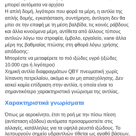
μπορεί αυτόματα να αρχίσει
Η απλή δομή, λιγότεροι που φορά τα μέρη, η αντλία της
απλής δομής, εγκατάσταση, συντήρηση, άντληση δεν θα
μπει σε την επαφή με τη μέση βαλβίδα, τις κοινές ράβδους
και άλλα κινούμενα μέρη, αντίθετα από άλλους τύπους
αντλιών λόγω του στροφέα, έμβολο, εργαλείο, vane άλλα
μέρη της βαθμιαίας πτώσης στη φθορά λόγω χρήσης
απόδοσης:
Μπορέστε να μεταφέρετε το πιό ιξώδες υγρό (ιξώδες
10.000 cps ή λιγότεροι)
Χημική αντλία διαφραγμάτων QBY πνευματική χωρίς
λίπανση πετρελαίου, ακόμα κι αν μη απασχόλησης. Δεν
ασκεί καμία επίδραση στην αντλία, η οποία είναι το
σημαντικότερο χαρακτηριστικό γνώρισμα της αντλίας.
Χαρακτηριστικά γνωρίσματα
Όπως με αεροκίνητο, έτσι τη ροή με την πίσω πίεση
(αντίσταση εξόδου) αυτόματα προσαρμοστείτε στις
αλλαγές, κατάλληλες για τα υψηλά ρευστά ιξώδους.
Το
λειτουργούν σημείο υδραντλιών τίθεται ως αγαθό βάσεων,