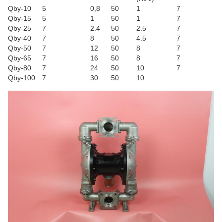
Qby-10
5
0,8
50
1
7
Qby-15
5
1
50
1
7
Qby-25
7
2.4
50
2.5
7
Qby-40
7
8
50
4.5
7
Qby-50
7
12
50
8
7
Qby-65
7
16
50
8
7
Qby-80
7
24
50
10
7
Qby-100
7
30
50
10