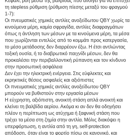
Κεφάλι, ροή μέσω της βαλβίδας που ανοίγει για να επιτύχει
τη stepless ρύθμιση (ρύθμιση πίεσης μεταξύ του φραγμού
1-7):
Οι πνευματικές χημικές αντλίες ανοξείδωτου QBY χωρίς τα
κινούμενα μέρη, καμία σφραγίδα, αντλίες διαφραγμάτων
όπως η άντληση των μέσων με τα κινούμενα μέρη, τα μέσα
που χωρίζονται εντελώς από το κομμάτι προς κατεργασία,
το μέσο μετάδοσης δεν διαρρέουν έξω. Η έτσι αντλώντας
τοξική ουσία, ή το διαβρωτικό παιχνίδι μέσων, δεν θα
προκαλέσει την περιβαλλοντική ρύπανση και τον κίνδυνο
στην προσωπική ασφάλεια
Δεν έχει την ηλεκτρική ενέργεια. Στις εύφλεκτες και
εκρηκτικές θέσεις ασφαλείς και αξιόπιστες
Οι πνευματικές χημικές αντλίες ανοξείδωτου QBY
μπορούν να βυθιστούν στην εργασία μέσων
Η εύχρηστη, αξιόπιστη, ανοικτή στάση απλά ανοικτή και
κλείνει τη βαλβίδα αερίου. Ακόμα κι αν δεν θα οδηγήσει
πλέον η περίπτωση ως ατύχημα ή ξαφνική στάση που
τρέχει τα μέσα στη ζημία στην αντλία. Μόλις διακόψει η
υπερφόρτωση, η αντλία από τη γη, self-protection
,
απόδοση
όταν είναι το φορτίο πίσω σε κανονικό, και