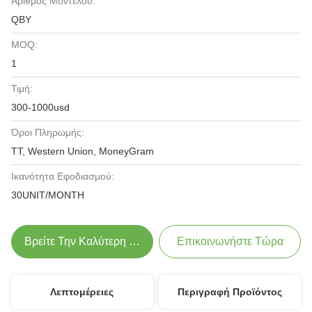
Αριθμός Μοντέλου:
QBY
MOQ:
1
Τιμή:
300-1000usd
Όροι Πληρωμής:
TT, Western Union, MoneyGram
Ικανότητα Εφοδιασμού:
30UNIT/MONTH
Βρείτε Την Καλύτερη Τιμή
Επικοινωνήστε Τώρα
Λεπτομέρειες
Περιγραφή Προϊόντος