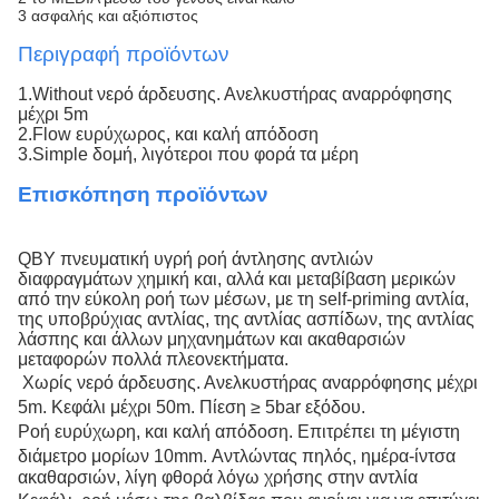
3 ασφαλής και αξιόπιστος
Περιγραφή προϊόντων
1.Without νερό άρδευσης. Ανελκυστήρας αναρρόφησης
μέχρι 5m
2.Flow ευρύχωρος, και καλή απόδοση
3.Simple δομή, λιγότεροι που φορά τα μέρη
Επισκόπηση προϊόντων
QBY πνευματική υγρή ροή άντλησης αντλιών
διαφραγμάτων χημική και, αλλά και μεταβίβαση μερικών
από την εύκολη ροή των μέσων, με τη self-priming αντλία,
της υποβρύχιας αντλίας, της αντλίας ασπίδων, της αντλίας
λάσπης και άλλων μηχανημάτων και ακαθαρσιών
μεταφορών πολλά πλεονεκτήματα.
Χωρίς νερό άρδευσης. Ανελκυστήρας αναρρόφησης μέχρι
5m. Κεφάλι μέχρι 50m. Πίεση ≥ 5bar εξόδου.
Ροή ευρύχωρη, και καλή απόδοση. Επιτρέπει τη μέγιστη
διάμετρο μορίων 10mm.
Αντλώντας πηλός, ημέρα-ίντσα
ακαθαρσιών, λίγη φθορά λόγω χρήσης στην αντλία