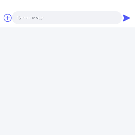
Επικοινωνήστε μαζί μας
QUZHOU ZHONGYI CHEMICALS
CO.,LTD
Ηλεκτρονικό
Photo
wfmbeide@163.com
Video Call
Εργασιακό χρόνο
Audio Call
08:00-17:00
Η διεύθυνσή μας
Διεύθυνση
Νο. 121. Πόλη Kecheng Quzhou Zhejiang Κίνα
Τηλεφώνημα
86-570-8017861