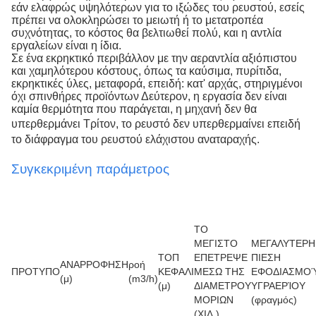
εάν ελαφρώς υψηλότερων για το ιξώδες του ρευστού, εσείς
πρέπει να ολοκληρώσει το μειωτή ή το μετατροπέα
συχνότητας, το κόστος θα βελτιωθεί πολύ, και η αντλία
εργαλείων είναι η ίδια.
Σε ένα εκρηκτικό περιβάλλον με την αεραντλία αξιόπιστου
και χαμηλότερου κόστους, όπως τα καύσιμα, πυρίτιδα,
εκρηκτικές ύλες, μεταφορά, επειδή: κατ' αρχάς, στηριγμένοι
όχι σπινθήρες προϊόντων Δεύτερον, η εργασία δεν είναι
καμία θερμότητα που παράγεται, η μηχανή δεν θα
υπερθερμάνει
Τρίτον, το ρευστό δεν υπερθερμαίνει επειδή
το διάφραγμα του ρευστού ελάχιστου αναταραχής.
Συγκεκριμένη παράμετρος
ΤΟ
ΜΕΓΙΣΤΟ
ΜΕΓΑΛΥΤΕΡΗ
ΤΟΠ
ΕΠΕΤΡΕΨΕ
ΠΙΕΣΗ
ΑΝΑΡΡΟΦΗΣΗ
ροή
ΠΡΟΤΥΠΟ
ΚΕΦΑΛΙ
ΜΕΣΩ ΤΗΣ
ΕΦΟΔΙΑΣΜΟ
(μ)
(m3/h)
(μ)
ΔΙΑΜΕΤΡΟΥ
ΥΓΡΑΕΡΊΟΥ
ΜΟΡΙΩΝ
(φραγμός)
(ΧΙΛ.)