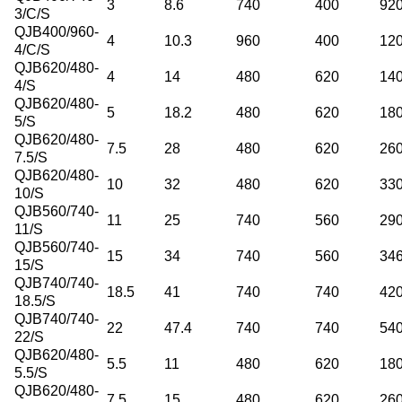
3
8.6
740
400
92
3/C/S
QJB400/960-
4
10.3
960
400
12
4/C/S
QJB620/480-
4
14
480
620
14
4/S
QJB620/480-
5
18.2
480
620
18
5/S
QJB620/480-
7.5
28
480
620
26
7.5/S
QJB620/480-
10
32
480
620
33
10/S
QJB560/740-
11
25
740
560
29
11/S
QJB560/740-
15
34
740
560
34
15/S
QJB740/740-
18.5
41
740
740
42
18.5/S
QJB740/740-
22
47.4
740
740
54
22/S
QJB620/480-
5.5
11
480
620
18
5.5/S
QJB620/480-
7.5
15
480
620
26