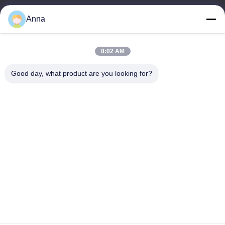
wfmbeide@163.com
Anna
Εργασιακό χρόνο
8:02 AM
08:00-17:00
Good day, what product are you looking for?
Η διεύθυνσή μας
Διεύθυνση
Νο. 121. Πόλη Kecheng Quzhou Zhejiang Κίνα
Τηλεφώνημα
86-570-8017861
Κίνα Καλή ποιότητα Υποβρύχια Αντλία Λυμάτων Προμηθευτής.
-2026 QUZHOU ZHONGYI CHEMICALS CO.,LTD Όλα τα