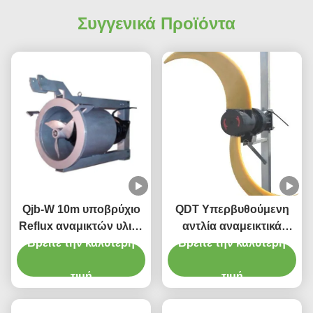
Συγγενικά Προϊόντα
Qjb-W 10m υποβρύχιο
QDT Υπερβυθούμενη
Reflux αναμικτών υλικό
αντλία αναμεικτικά
Βρείτε την καλύτερη
αντλιών στο
Βρείτε την καλύτερη
χαμηλής ταχύτητας
ανοξείδωτο
προπέλα ροής με
χυτοσιδήρου
τιμή
ελαττωτικό υλικό
τιμή
χυτοσίδηρο από
ανοξείδωτο χάλυβα