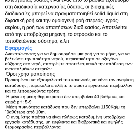
στη διαδικασία κατεργασίας ύδατος, οι βιοχημικές
διαδικασίες μπορεί να πραγματοποιηθεί solid-liquid στη
διφασική ροή και την ομοιογενή ροή στερεός-υγρός-
αερίου, η ροή των απαιτήσεων διαδικασίας. Αποτελείται
από την υποβρύχια μηχανή, το στροφείο και το
τοποθετώντας σύστημα, κ.λπ.
Εφαρμογές
Ανακατώνοντας για να δημιουργήσει μια ροή για το μήνα, για να
βελτιώσει την ποιότητα νερού, περιεκτικότητα σε οξυγόνο
αύξησης στο νερό, αποτρέψτε αποτελεσματικά την απόθεση των
ανασταλμένων στερεών
Όροι χρησιμοποίησης
Προκειμένου να εξασφαλιστεί του κανονικός να κάνει τον αναμίκτη
κατάδυσης, παρακαλώ επιλέξτε το σωστό εργασιακό περιβάλλον
και το λειτουργούντα τρόπο
.
Η μέγιστη μέση θερμοκρασία δεν υπερβαίνει 40 βαθμούς και
σειρά pH: 5-9
Μέση πυκνότητα κατάδυση που δεν υπερβαίνει 1150Kg/μ τη
“βαθύτερη από 10m.
Ο αναμίκτης πρέπει να είναι πλήρως καταδυμένη υποβρύχια
εργασία κατάδυσης, μη εύφλεκτα και διαβρωτικά και υψηλής
θερμοκρασίας περιβάλλοντα