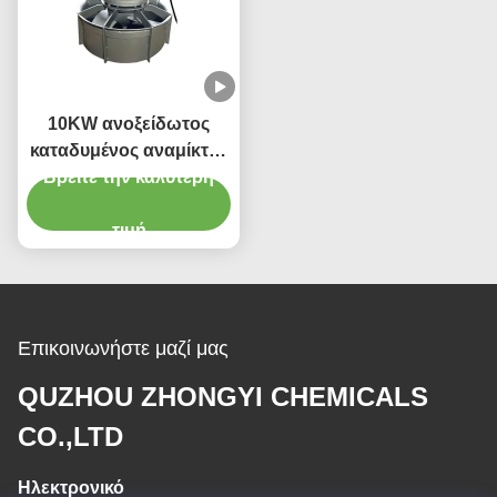
10KW ανοξείδωτος
καταδυμένος αναμίκτης
Βρείτε την καλύτερη
QJB αναμικτών
επεξεργασίας
απόβλητου ύδατος
τιμή
Επικοινωνήστε μαζί μας
QUZHOU ZHONGYI CHEMICALS
CO.,LTD
Ηλεκτρονικό