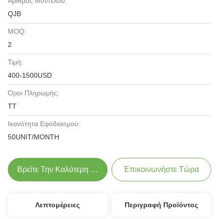
Αριθμός Μοντέλου:
QJB
MOQ:
2
Τιμή:
400-1500USD
Όροι Πληρωμής:
TT
Ικανότητα Εφοδιασμού:
50UNIT/MONTH
Βρείτε Την Καλύτερη Τιμή
Επικοινωνήστε Τώρα
Λεπτομέρειες
Περιγραφή Προϊόντος