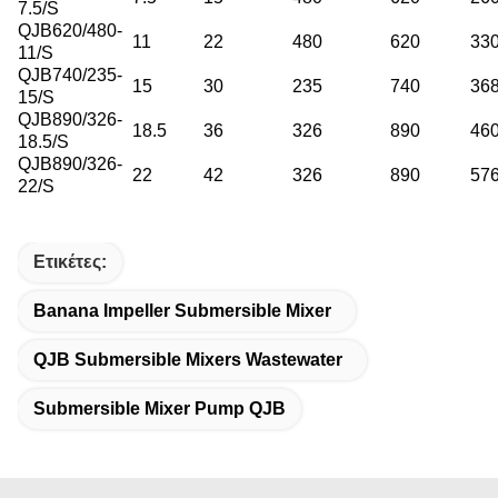
7.5/S
QJB620/480-
11
22
480
620
33
11/S
QJB740/235-
15
30
235
740
36
15/S
QJB890/326-
18.5
36
326
890
46
18.5/S
QJB890/326-
22
42
326
890
57
22/S
Ετικέτες:
Banana Impeller Submersible Mixer
QJB Submersible Mixers Wastewater
Submersible Mixer Pump QJB