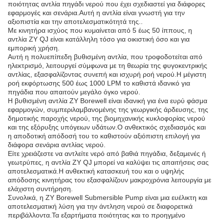
ποιότητας αντλία πηγάδι νερού που έχει σχεδιαστεί για διάφορες
εφαρμογές και σενάρια.Αυτή η αντλία είναι γνωστή για την
αξιοπιστία και την αποτελεσματικότητά της..
Με κινητήρα ισχύος που κυμαίνεται από 5 έως 50 ίππους, η
αντλία ZY QJ είναι κατάλληλη τόσο για οικιστική όσο και για
εμπορική χρήση.
Αυτή η πολυεπίπεδη βυθισμένη αντλία, που τροφοδοτείται από
ηλεκτρισμό, λειτουργεί σύμφωνα με τη θεωρία της φυγοκεντρικής
αντλίας, εξασφαλίζοντας συνεπή και ισχυρή ροή νερού.Η μέγιστη
ροή εκφόρτωσης 500 έως 1000 LPM το καθιστά ιδανικό για
πηγάδια που απαιτούν μεγάλο όγκο νερού.
Η βυθισμένη αντλία ZY Borewell είναι ιδανική για ένα ευρύ φάσμα
εφαρμογών, συμπεριλαμβανομένης της γεωργικής άρδευσης, της
δημοτικής παροχής νερού, της βιομηχανικής κυκλοφορίας νερού
και της εξόρυξης υπόγειων υδάτων.Ο ανθεκτικός σχεδιασμός και
η αποδοτική απόδοσή του το καθιστούν αξιόπιστη επιλογή για
διάφορα σενάρια αντλίας νερού.
Είτε χρειάζεστε να αντλείτε νερό από βαθιά πηγάδια, δεξαμενές ή
γεωτρύπες, η αντλία ZY QJ μπορεί να καλύψει τις απαιτήσεις σας
αποτελεσματικά.Η ανθεκτική κατασκευή του και ο υψηλής
απόδοσης κινητήρας του εξασφαλίζουν μακροχρόνια λειτουργία με
ελάχιστη συντήρηση.
Συνολικά, η ZY Borewell Submersible Pump είναι μια ευέλικτη και
αποτελεσματική λύση για την άντληση νερού σε διαφορετικά
περιβάλλοντα.Τα εξαρτήματα ποιότητας και το προηγμένο