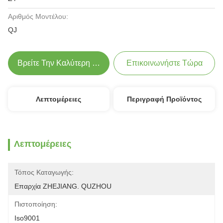
Αριθμός Μοντέλου:
QJ
Βρείτε Την Καλύτερη Τιμή
Επικοινωνήστε Τώρα
Λεπτομέρειες
Περιγραφή Προϊόντος
Λεπτομέρειες
Τόπος Καταγωγής:
Επαρχία ZHEJIANG. QUZHOU
Πιστοποίηση:
Iso9001