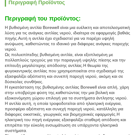
Περιγραφή Προϊόντος
Περιγραφή του προϊόντος:
Η βυθισμένη αντλία Borewell είναι μια ευέλικτη και αποτελεσματική
λύση για τις ανάγκες αντλίας νερού, ιδιαίτερα σε εφαρμογές βαθιάς
πηγής.Αυτή η αντλία έχει σχεδιαστεί για να παρέχει υψηλή
ανύψωση, καθιστώντας το ιδανικό για διάφορες ανάγκες παροχής
νερού.
Ως πολυεπίπεδης βυθισμένη αντλία, είναι εξοπλισμένη με
πολλαπλούς τροχούς για την παραγωγή υψηλής πίεσης και την
επίτευξη μεγαλύτερης απόδοσης αντλίας.Η θεωρία της
φυγοκεντρικής αντλίας που χρησιμοποιείται στο σχεδιασμό της
εξασφαλίζει αξιόπιστη και συνεπή παροχή νερού, ακόμη και σε
δύσκολες συνθήκες.
Η εγκατάσταση της βυθισμένης αντλίας Borewell είναι απλή, χάρη
στην υποβρύχια φύση της.καθιστώντας την μια βολική και
εξοικονόμηση χώρου επιλογή για τα συστήματα άντλησης νερού.
Η αντλία αυτή, η οποία τροφοδοτείται από ηλεκτρική ενέργεια,
προσφέρει αξιόπιστη και συνεχή παροχή νερού, κατάλληλη για
διάφορες οικιστικές, γεωργικές και βιομηχανικές εφαρμογές.Η
ηλεκτρική του πηγή ενέργειας εξασφαλίζει σταθερή απόδοση και
επιτρέπει την εύκολη ενσωμάτωση σε υπάρχοντα ηλεκτρικά
συστήματα.