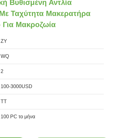
κή Βυθισμένη Αντλία
Με Ταχύτητα Μακερατήρα
ό Για Μακροζωία
ZY
WQ
2
100-3000USD
TT
100 PC το μήνα