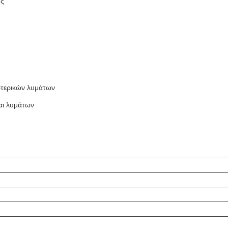
ης
ωτερικών λυμάτων
αι λυμάτων