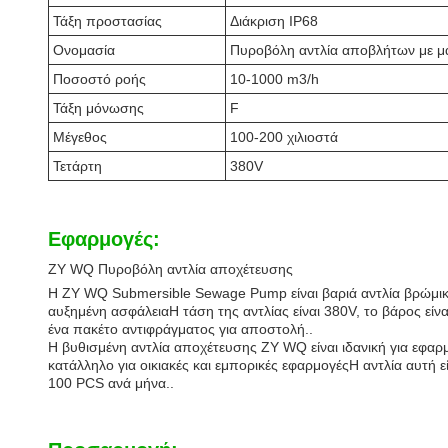
Τάξη προστασίας
Διάκριση IP68
Ονομασία
Πυροβόλη αντλία αποβλήτων με μα
Ποσοστό ροής
10-1000 m3/h
Τάξη μόνωσης
F
Μέγεθος
100-200 χιλιοστά
Τετάρτη
380V
Εφαρμογές:
ZY WQ Πυροβόλη αντλία αποχέτευσης
Η ZY WQ Submersible Sewage Pump είναι βαριά αντλία βρώμικο
αυξημένη ασφάλειαΗ τάση της αντλίας είναι 380V, το βάρος είν
ένα πακέτο αντιφράγματος για αποστολή..
Η βυθισμένη αντλία αποχέτευσης ZY WQ είναι ιδανική για εφ
κατάλληλο για οικιακές και εμπορικές εφαρμογέςΗ αντλία αυτή ε
100 PCS ανά μήνα..