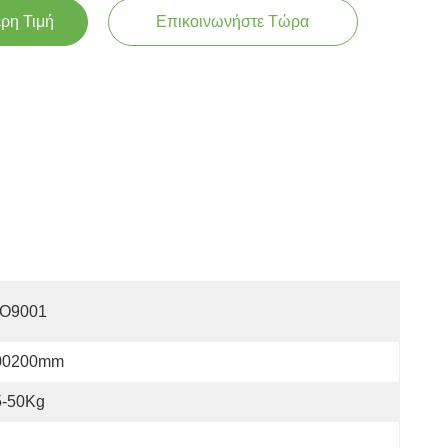
ερη Τιμή
Επικοινωνήστε Τώρα
SO9001
00200mm
5-50Kg