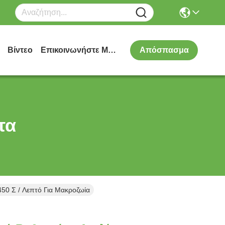
Βίντεο
Επικοινωνήστε Μαζί Μας
Απόσπασμα
τα
50 Σ / Λεπτό Για Μακροζωία