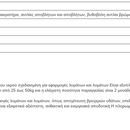
κερατήρα, αντλίες αποβλήτων και αποβλήτων, βυθοβόλη αντλία βρώμ
υ νερού σχεδιασμένη για εφαρμογές λυμάτων και λυμάτων.Είναι εξοπλι
αι από 25 έως 50kg και η ελάχιστη ποσότητα παραγγελίας είναι 2 μονά
αρμογές λυμάτων και λυμάτων, όπως αποχέτευση βροχερών υδάτων, επε
ίναι εξαιρετικά αξιόπιστη, ανθεκτική και ενεργειακά αποδοτική.Η πληρωμ