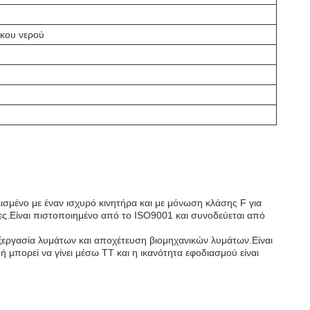
ικου νερού
σμένο με έναν ισχυρό κινητήρα και με μόνωση κλάσης F για
δες.Είναι πιστοποιημένο από το ISO9001 και συνοδεύεται από
ξεργασία λυμάτων και αποχέτευση βιομηχανικών λυμάτων.Είναι
ή μπορεί να γίνει μέσω TT και η ικανότητα εφοδιασμού είναι