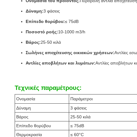
Ονομασία του προϊόντος:
Πυροβόλη αντλία αποχέτευσ
Δύναμη:
3 φάσεις
Επίπεδο θορύβου:
≤ 75dB
Ποσοστό ροής:
10-1000 m3/h
Βάρος:
25-50 κιλά
Σωλήνες αποχέτευσης οικιακών χρήσεων:
Αντλίες εσ
Αντλίες αποβλήτων και λυμάτων:
Αντλίες αποβλήτων κ
Τεχνικές παραμέτρους:
Ονομασία
Παράμετροι
Δύναμη
3 φάσεις
Βάρος
25-50 κιλά
Επίπεδο θορύβου
≤ 75dB
Θερμοκρασία
≤ 60°C