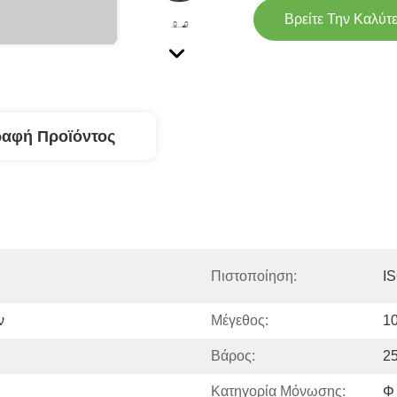
Βρείτε Την Καλύτ
ραφή Προϊόντος
Πιστοποίηση:
I
ν
Μέγεθος:
1
Βάρος:
2
Κατηγορία Μόνωσης:
Φ