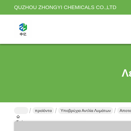
QUZHOU ZHONGYI CHEMICALS CO.,LTD
Λ
προϊόντα
Υποβρύχια Αντλία Λυμάτων
Αποτε
Σπίτι