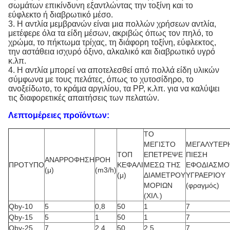
σωμάτων επικίνδυνη εξαντλώντας την τοξίνη και το
εύφλεκτο ή διαβρωτικό μέσο.
3.
Η αντλία μεμβρανών είναι μια πολλών χρήσεων αντλία,
μετέφερε όλα τα είδη μέσων, ακριβώς όπως τον πηλό, το
χρώμα, το πήκτωμα τρίχας, τη διάφορη τοξίνη, εύφλεκτος,
την αστάθεια ισχυρό όξινο, αλκαλικό και διαβρωτικό υγρό
κ.λπ.
4.
Η αντλία μπορεί να αποτελεσθεί από πολλά είδη υλικών
σύμφωνα με τους πελάτες, όπως το χυτοσίδηρο, το
ανοξείδωτο, το κράμα αργιλίου, τα PP, κ.λπ. για να καλύψει
τις διαφορετικές απαιτήσεις των πελατών.
Λεπτομέρειες προϊόντων:
ΤΟ
ΜΕΓΙΣΤΟ
ΜΕΓΑΛΥΤΕΡ
ΤΟΠ
ΕΠΕΤΡΕΨΕ
ΠΙΕΣΗ
ΑΝΑΡΡΟΦΗΣΗ
ΡΟΗ
ΠΡΟΤΥΠΟ
ΚΕΦΑΛΙ
ΜΕΣΩ ΤΗΣ
ΕΦΟΔΙΑΣΜ
(μ)
(m3/h)
(μ)
ΔΙΑΜΕΤΡΟΥ
ΥΓΡΑΕΡΊΟΥ
ΜΟΡΙΩΝ
(φραγμός)
(ΧΙΛ.)
Qby-10
5
0,8
50
1
7
Qby-15
5
1
50
1
7
Qby-25
7
2.4
50
2.5
7