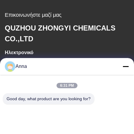
Επικοινωνήστε μαζί μας
QUZHOU ZHONGYI CHEMICALS
CO.,LTD
Ηλεκτρονικό
wfmbeide@163.com
Anna
Εργασιακό χρόνο
6:31 PM
08:00-17:00
Good day, what product are you looking for?
Η διεύθυνσή μας
Διεύθυνση
Νο. 121. Πόλη Kecheng Quzhou Zhejiang Κίνα
Τηλεφώνημα