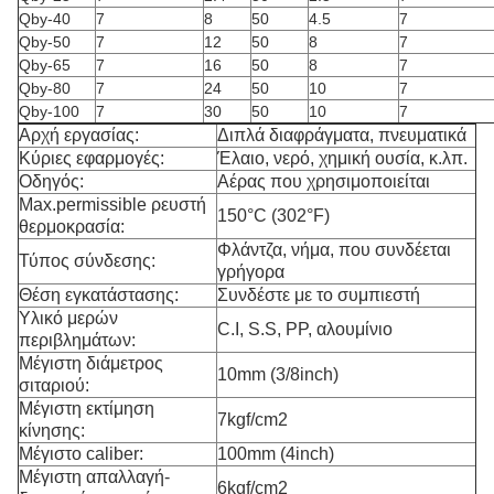
Qby-40
7
8
50
4.5
7
Qby-50
7
12
50
8
7
Qby-65
7
16
50
8
7
Qby-80
7
24
50
10
7
Qby-100
7
30
50
10
7
Αρχή εργασίας:
Διπλά διαφράγματα, πνευματικά
Κύριες εφαρμογές:
Έλαιο, νερό, χημική ουσία, κ.λπ.
Οδηγός:
Αέρας που χρησιμοποιείται
Max.permissible ρευστή
150°C (302°F)
θερμοκρασία:
Φλάντζα, νήμα, που συνδέεται
Τύπος σύνδεσης:
γρήγορα
Θέση εγκατάστασης:
Συνδέστε με το συμπιεστή
Υλικό μερών
C.I, S.S, PP, αλουμίνιο
περιβλημάτων:
Μέγιστη διάμετρος
10mm (3/8inch)
σιταριού:
Μέγιστη εκτίμηση
7kgf/cm2
κίνησης:
Μέγιστο caliber:
100mm (4inch)
Μέγιστη απαλλαγή-
6kgf/cm2