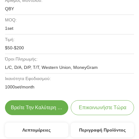
Αριθμός Μοντέλου:
QBY
MOQ:
1set
Τιμή:
$50-$200
Όροι Πληρωμής:
L/C, D/A, D/P, T/T, Western Union, MoneyGram
Ικανότητα Εφοδιασμού:
1000set/month
Βρείτε Την Καλύτερη Τιμή
Επικοινωνήστε Τώρα
Λεπτομέρειες
Περιγραφή Προϊόντος