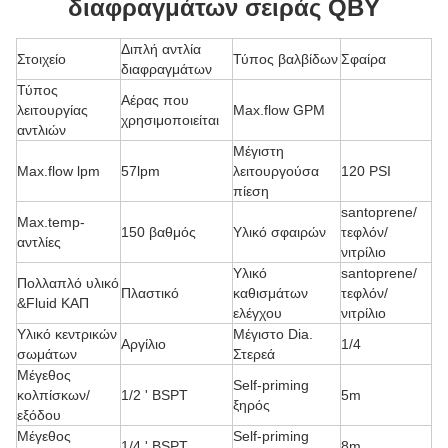
διαφραγμάτων σειράς QBY
Διπλή αντλία
Στοιχείο
Τύπος βαλβίδων
Σφαίρα
διαφραγμάτων
Τύπος
Αέρας που
λειτουργίας
Max.flow GPM
χρησιμοποιείται
αντλιών
Μέγιστη
Max.flow lpm
57lpm
λειτουργούσα
120 PSI
πίεση
santoprene/
Max.temp-
150 βαθμός
Υλικό σφαιρών
τεφλόν/
αντλίες
νιτρίλιο
Υλικό
santoprene/
Πολλαπλό υλικό
Πλαστικό
καθισμάτων
τεφλόν/
&Fluid ΚΑΠ
ελέγχου
νιτρίλιο
Υλικό κεντρικών
Μέγιστο Dia.
Αργίλιο
1/4
σωμάτων
Στερεά
Μέγεθος
Self-priming
κολπίσκων/
1/2 ' BSPT
5m
ξηρός
εξόδου
Μέγεθος
Self-priming
1/4 ' BSPT
8m