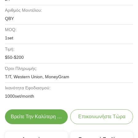
Αριθμός Μοντέλου:
QBY
MOQ:
1set
Τιμή:
$50-$200
Όροι Πληρωμής:
T/T, Western Union, MoneyGram
Ικανότητα Εφοδιασμού:
1000set/month
Βρείτε Την Καλύτερη Τιμή
Επικοινωνήστε Τώρα