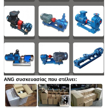
ANG συσκευασίας που στέλνει: