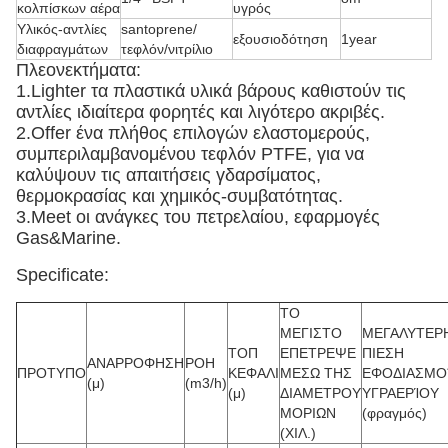
κολπίσκων αέρα
υγρός
Υλικός-αντλίες
santoprene/
εξουσιοδότηση
1year
διαφραγμάτων
τεφλόν/νιτρίλιο
Πλεονεκτήματα:
1.Lighter τα πλαστικά υλικά βάρους καθιστούν τις
αντλίες ιδιαίτερα φορητές και λιγότερο ακριβές.
2.Offer ένα πλήθος επιλογών ελαστομερούς,
συμπεριλαμβανομένου τεφλόν PTFE, για να
καλύψουν τις απαιτήσεις γδαρσίματος,
θερμοκρασίας και χημικός-συμβατότητας.
3.Meet οι ανάγκες του πετρελαίου, εφαρμογές
Gas&Marine.
Specificate:
ΤΟ
ΜΕΓΙΣΤΟ
ΜΕΓΑΛΥΤΕΡ
ΤΟΠ
ΕΠΕΤΡΕΨΕ
ΠΙΕΣΗ
ΑΝΑΡΡΟΦΗΣΗ
ΡΟΗ
ΠΡΟΤΥΠΟ
ΚΕΦΑΛΙ
ΜΕΣΩ ΤΗΣ
ΕΦΟΔΙΑΣΜ
(μ)
(m3/h)
(μ)
ΔΙΑΜΕΤΡΟΥ
ΥΓΡΑΕΡΊΟΥ
ΜΟΡΙΩΝ
(φραγμός)
(ΧΙΛ.)