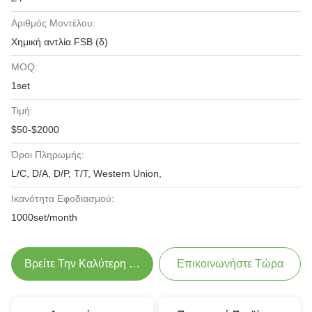
Αριθμός Μοντέλου:
Χημική αντλία FSB (δ)
MOQ:
1set
Τιμή:
$50-$2000
Όροι Πληρωμής:
L/C, D/A, D/P, T/T, Western Union,
Ικανότητα Εφοδιασμού:
1000set/month
Βρείτε Την Καλύτερη Τιμή
Επικοινωνήστε Τώρα