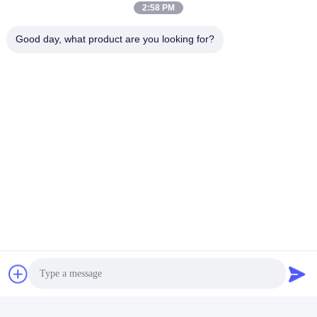
Χημική Αντλία Μεταφοράς Και Κυκλοφορίας Magdrive
2:58 PM
Good day, what product are you looking for?
SS304 Χημική Μαγνητική Αντλία Κίνησης
Συγγενικά Προϊόντα