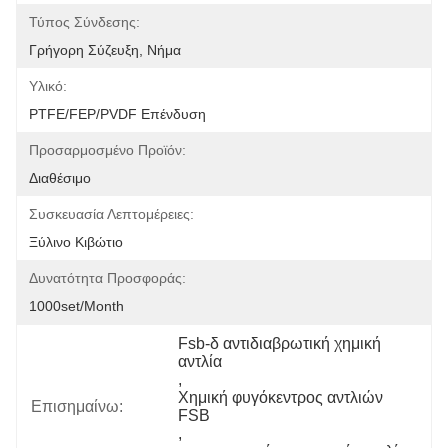
Τύπος Σύνδεσης:
Γρήγορη Σύζευξη, Νήμα
Υλικό:
PTFE/FEP/PVDF Επένδυση
Προσαρμοσμένο Προϊόν:
Διαθέσιμο
Συσκευασία Λεπτομέρειες:
Ξύλινο Κιβώτιο
Δυνατότητα Προσφοράς:
1000set/month
Fsb-δ αντιδιαβρωτική χημική 
αντλία
, 
Χημική φυγόκεντρος αντλιών 
Επισημαίνω:
FSB
, 