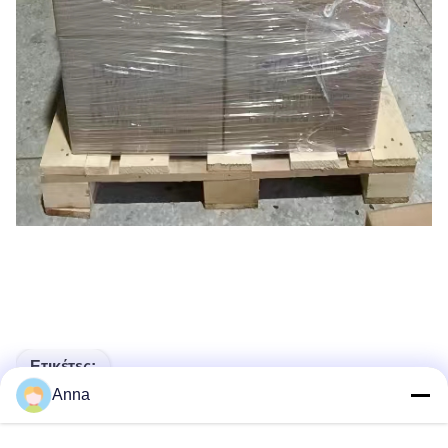
Ετικέτες:
Anna
FSB-D Ανθεκτική Στη Διάβρωση Χημική Αντλία