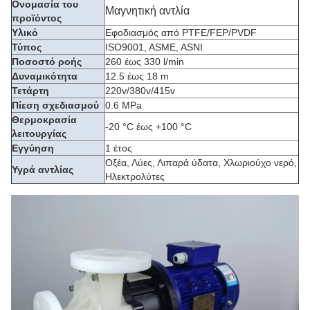
Ονομασία του
Μαγνητική αντλία
προϊόντος
Υλικό
Εφοδιασμός από PTFE/FEP/PVDF
Τύπος
ISO9001, ASME, ASNI
Ποσοστό ροής
260 έως 330 l/min
Δυναμικότητα
12.5 έως 18 m
Τετάρτη
220v/380v/415v
Πίεση σχεδιασμού
0.6 MPa
Θερμοκρασία
-20 °C έως +100 °C
λειτουργίας
Εγγύηση
1 έτος
Οξέα, Λύες, Λιπαρά ύδατα, Χλωριούχο νερό,
Υγρά αντλίας
Ηλεκτρολύτες