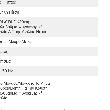
ς:
Τύπος
ψηλή Πίεση
DL/CDLF Κάθετη 
λυβάθμια Φυγοκεντρική 
τλία Λ Τιμής Αντλίας Νερού
σήμι. Μαύρο Μπλε
 Έτος
ότισμα
 /60 Hz
00 Μονάδα/μονάδες Το Μήνα 
0pcs/month Για Την Κάθετη 
λυβάθμια Φυγοκεντρική 
τλία