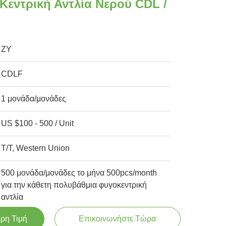
Κεντρική Αντλία Νερού CDL /
ZY
CDLF
1 μονάδα/μονάδες
US $100 - 500 / Unit
T/T, Western Union
500 μονάδα/μονάδες το μήνα 500pcs/month
για την κάθετη πολυβάθμια φυγοκεντρική
αντλία
ερη Τιμή
Επικοινωνήστε Τώρα