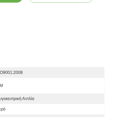
SO9001:2008
IM
γοκεντρική Αντλία
ερό