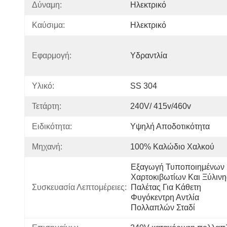
Δύναμη:
Ηλεκτρικό
Καύσιμα:
Ηλεκτρικό
Εφαρμογή:
Υδραντλία
Υλικό:
SS 304
Τετάρτη:
240V/ 415v/460v
Ειδικότητα:
Υψηλή Αποδοτικότητα
Μηχανή:
100% Καλώδιο Χαλκού
Εξαγωγή Τυποποιημένων 
Χαρτοκιβωτίων Και Ξύλινης
Συσκευασία Λεπτομέρειες:
Παλέτας Για Κάθετη 
Φυγόκεντρη Αντλία 
Πολλαπλών Σταδί