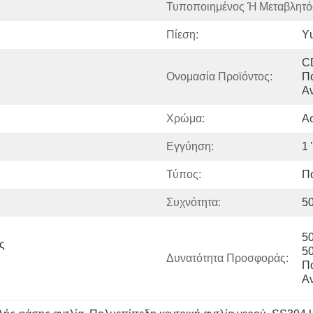
Τυποποιημένος Ή Μεταβλητό
Πίεση:
Υ
C
Ονομασία Προϊόντος:
Πο
Αν
Χρώμα:
Α
Εγγύηση:
1
Τύπος:
Π
Συχνότητα:
50
5
 
50
Δυνατότητα Προσφοράς:
Πο
Αν