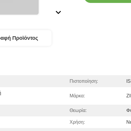
ραφή Προϊόντος
Πιστοποίηση:
I
 
Μάρκα:
Z
Θεωρία:
Φυ
Χρήση:
Ν