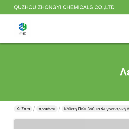
QUZHOU ZHONGYI CHEMICALS CO.,LTD
Λ
Σπίτι
προϊόντα
Κάθετη Πολυβάθμια Φυγοκεντρική Α